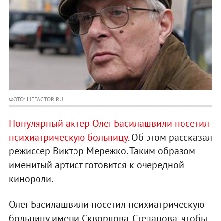
ФОТО: LIFEACTOR.RU
Популярный актер Олег Басилашвили посетил
психиатрическую больницу
. Об этом рассказал
режиссер Виктор Мережко. Таким образом
именитый артист готовится к очередной
кинороли.
Олег Басилашвили посетил психиатрическую
больницу имени Скворцова-Степанова, чтобы