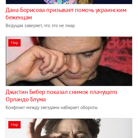
Дана Борисова призывает помочь украинским
беженцам
Ведущая заверяет, что это не пиар
Мир
Джастин Бибер показал снимок плачущего
Орландо Блума
Конфликт между звездами набирает обороты
Мир