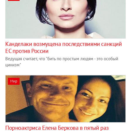
Канделаки возмущена последствиями санкций
ЕС против России
Ведущая считает, что "бить по простым людям - это особый
цинизм"
Мир
Порноактриса Елена Беркова в пятый раз