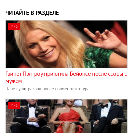
ЧИТАЙТЕ В РАЗДЕЛЕ
Мир
Гвинет Пэлтроу приютила Бейонсе после ссоры с
мужем
Паре сулят развод после совместного тура
Мир