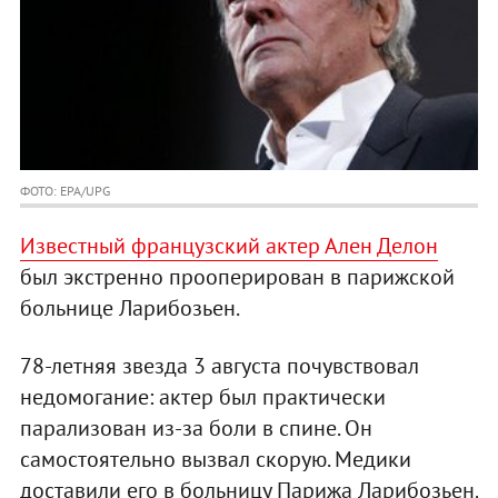
ФОТО: EPA/UPG
Известный французский актер Ален Делон
был экстренно прооперирован в парижской
больнице Ларибозьен.
78-летняя звезда 3 августа почувствовал
недомогание: актер был практически
парализован из-за боли в спине. Он
самостоятельно вызвал скорую. Медики
доставили его в больницу Парижа Ларибозьен,