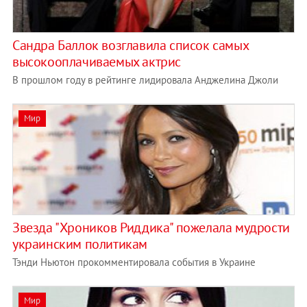
Сандра Баллок возглавила список самых
высокооплачиваемых актрис
В прошлом году в рейтинге лидировала Анджелина Джоли
Мир
Звезда "Хроников Риддика" пожелала мудрости
украинским политикам
Тэнди Ньютон прокомментировала события в Украине
Мир