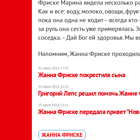
Фриске Марина видела несколько раз
Как и все: воду, молоко, овощи, фру
пока она одна не ходит – всегда кто
за руль она сесть уже примерялась. З
соседка. – Дай Бог ей здоровья. Мы 
Напомним, Жанна Фриске проходила 
31 июля 2014, 17:52
Жанна Фриске покрестила сына
31 июля 2014, 12:52
Григорий Лепс решил помочь Жанне
25 июля 2014, 13:11
Жанна Фриске передала привет "Нов
ЖАННА ФРИСКЕ