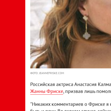
ФОТО: JEANNEFRISKE.COM
Российская актриса Анастасия Калм
Жанны Фриске
, призвав лишь помоли
"Никаких комментариев о Фриске я н