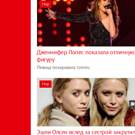
Мир
Дженнифер Лопес показала отличную
фигуру
Певица позировала топлес
Мир
Эшли Олсен вслед за сестрой закрути