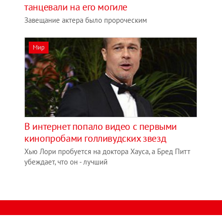
танцевали на его могиле
Завещание актера было пророческим
Мир
В интернет попало видео с первыми
кинопробами голливудских звезд
Хью Лори пробуется на доктора Хауса, а Бред Питт
убеждает, что он - лучший