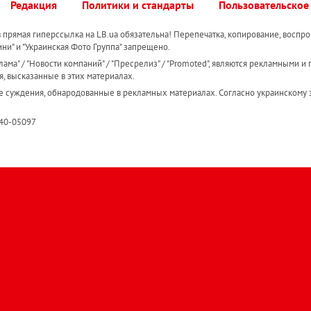
Редакция
Политики и стандарты
Пользовательское
прямая гиперссылка на LB.ua обязательна! Перепечатка, копирование, воспро
ини" и "Украинская Фото Группа" запрещено.
ама" / "Новости компаний" / "Пресрелиз" / "Promoted", являются рекламными и 
я, высказанные в этих материалах.
е суждения, обнародованные в рекламных материалах. Согласно украинскому з
R40-05097