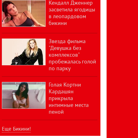
Кендалл Дженнер
засветила ягодицы
в леопардовом
бикини
Звезда фильма
"Девушка без
комплексов"
пробежалась голой
по парку
Голая Кортни
Кардашян
прикрыла
интимные места
пеной
Еще Бикини!