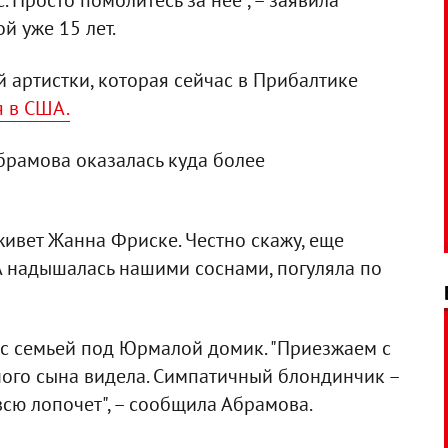
с. Просто помолитесь за нее", – заявила
й уже 15 лет.
й артистки, которая сейчас в Прибалтике
я в США.
рамова оказалась куда более
 живет Жанна Фриске. Честно скажу, еще
 А надышалась нашими соснами, погуляла по
с семьей под Юрмалой домик. "Приезжаем с
ного сына видела. Симпатичный блондинчик –
сю лопочет", – сообщила Абрамова.