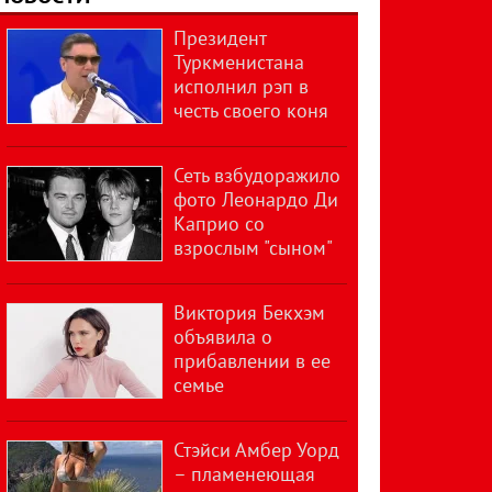
Президент
Туркменистана
исполнил рэп в
честь своего коня
Сеть взбудоражило
фото Леонардо Ди
Каприо со
взрослым "сыном"
Виктория Бекхэм
объявила о
прибавлении в ее
семье
Стэйси Амбер Уорд
– пламенеющая