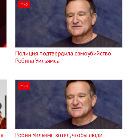
Мир
Полиция подтвердила самоубийство
Робина Уильямса
Мир
ла
Робин Уильямс хотел, чтобы люди