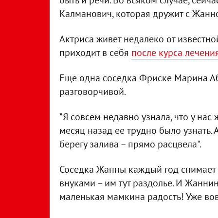
быть и речи. Во всяком случае, сейча
Калманович, которая дружит с Жанно
Актриса живет недалеко от известно
приходит в себя
после курса лечени
Еще одна соседка Фриске Марина Аб
разговорчивой.
"Я совсем недавно узнала, что у нас
месяц назад ее трудно было узнать.
берегу залива – прямо расцвела".
Соседка Жанны каждый год снимает 
внуками – им тут раздолье. И Жанни
маленькая мамкина радость! Уже вов