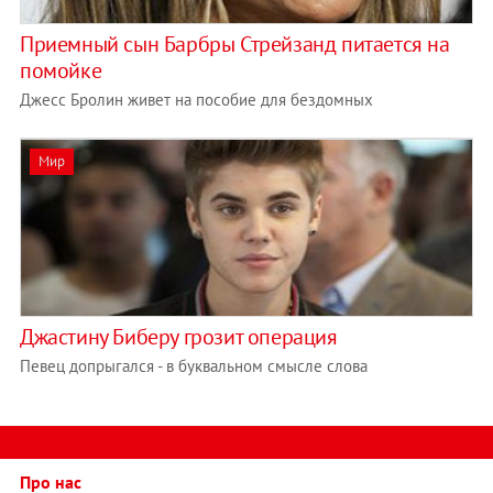
Приемный сын Барбры Стрейзанд питается на
помойке
Джесс Бролин живет на пособие для бездомных
Мир
Джастину Биберу грозит операция
Певец допрыгался - в буквальном смысле слова
Про нас