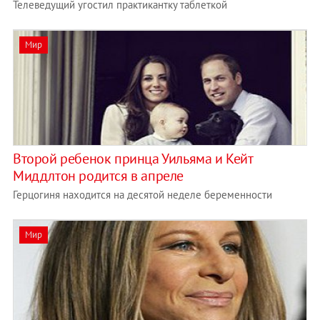
Телеведущий угостил практикантку таблеткой
Мир
Второй ребенок принца Уильяма и Кейт
Миддлтон родится в апреле
Герцогиня находится на десятой неделе беременности
Мир