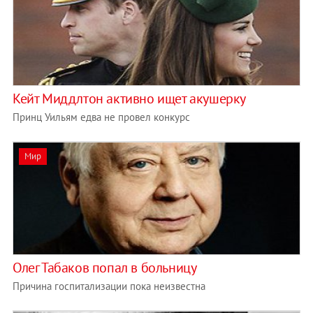
Кейт Миддлтон активно ищет акушерку
Принц Уильям едва не провел конкурс
Мир
Олег Табаков попал в больницу
Причина госпитализации пока неизвестна