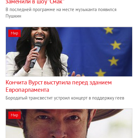
заменили в шоу "Смак"
В последней программе на месте музыканта появился
Пушкин
Мир
Кончита Вурст выступила перед зданием
Европарламента
Бородатый трансвестит устроил концерт в поддержку геев
Мир