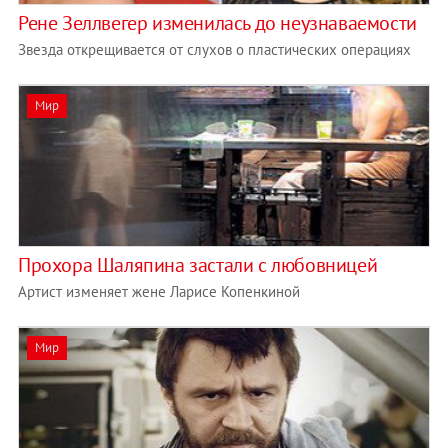
Рене Зеллвегер изменилась до неузнаваемости
Звезда открещивается от слухов о пластических операциях
Мир
Прохора Шаляпина застали с любовницей
Артист изменяет жене Ларисе Копенкиной
Мир