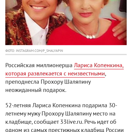
ФОТО: INSTAGRAM.COM/P_SHALYAPIN
Российская миллионерша
Лариса Копенкина,
которая развлекается с неизвестными
,
преподнесла Прохору Шаляпину
неожиданный подарок.
52-летняя Лариса Копенкина подарила 30-
летнему мужу Прохору Шаляпину место на
кладбище, сообщает 33live.ru. Речь идет об
одном из самых престижных кладбищ России