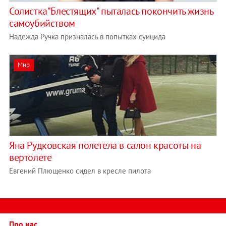
Солистка"Блестящих" пыталась покончить жизнь
самоубийством
Надежда Ручка призналась в попытках суицида
Мир
Яна Рудковская полетела в салон красоты на
вертолете
Евгений Плющенко сидел в кресле пилота
Про нас