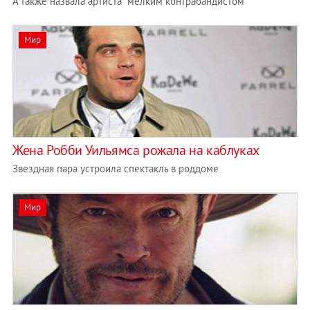
А также назвала артиста "мелким контрабандистом"
Мир
Жена Робби Уильямса рожала на каблуках
Звездная пара устроила спектакль в роддоме
Мир