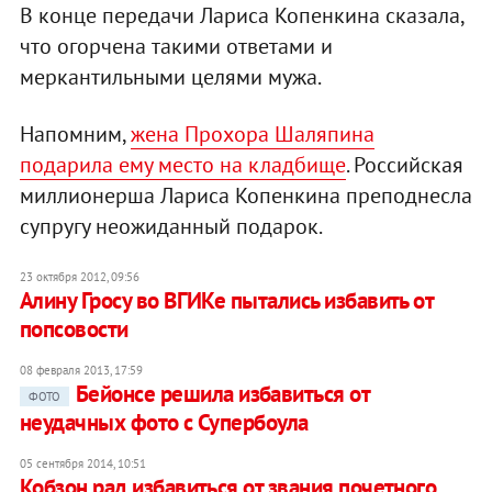
В конце передачи Лариса Копенкина сказала,
что огорчена такими ответами и
меркантильными целями мужа.
Напомним,
жена Прохора Шаляпина
подарила ему место на кладбище
. Российская
миллионерша Лариса Копенкина преподнесла
супругу неожиданный подарок.
23 октября 2012, 09:56
Алину Гросу во ВГИКе пытались избавить от
попсовости
08 февраля 2013, 17:59
Бейонсе решила избавиться от
ФОТО
неудачных фото с Супербоула
05 сентября 2014, 10:51
Кобзон рад избавиться от звания почетного