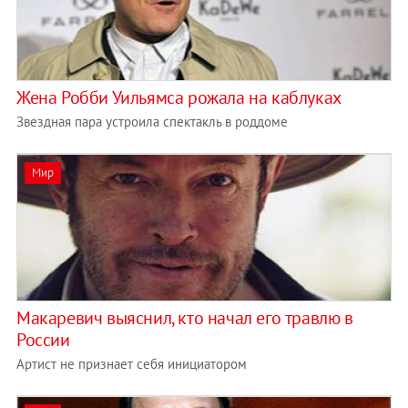
Жена Робби Уильямса рожала на каблуках
Звездная пара устроила спектакль в роддоме
Мир
Макаревич выяснил, кто начал его травлю в
России
Артист не признает себя инициатором