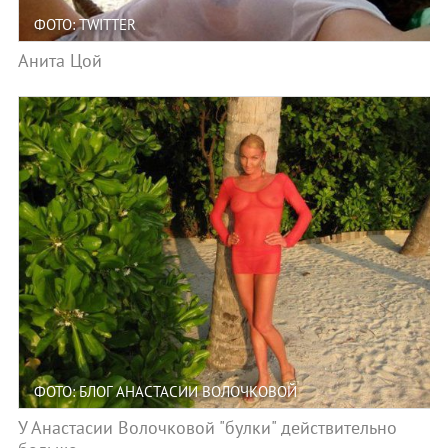
ФОТО: TWITTER
Анита Цой
ФОТО: БЛОГ АНАСТАСИИ ВОЛОЧКОВОЙ
У Анастасии Волочковой "булки" действительно