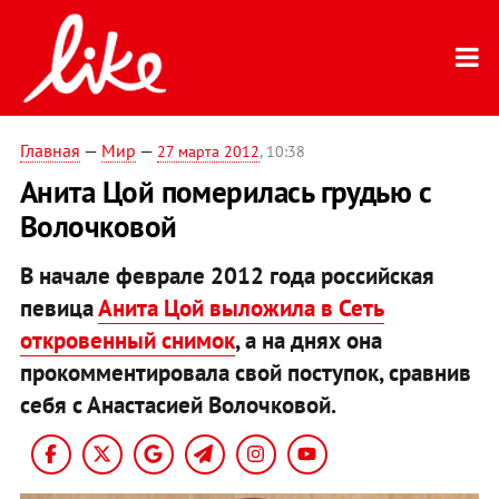
Главная
—
Мир
—
27 марта 2012
, 10:38
Анита Цой померилась грудью с
Волочковой
В начале феврале 2012 года российская
певица
Анита Цой выложила в Сеть
откровенный снимок
, а на днях она
прокомментировала свой поступок, сравнив
себя с Анастасией Волочковой.