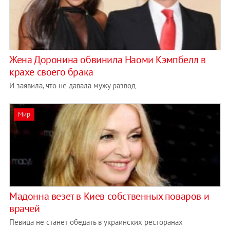
Жена Доронина обвинила Наоми Кэмпбелл в
крахе своего брака
И заявила, что не давала мужу развод
Мир
Мадонна везет в Киев собственных поваров и
врачей
Певица не станет обедать в украинских ресторанах