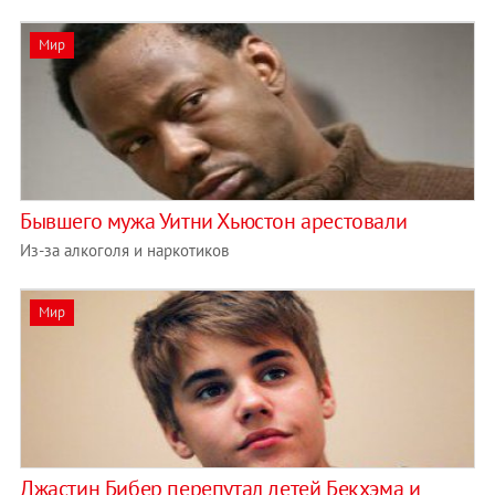
Мир
Бывшего мужа Уитни Хьюстон арестовали
Из-за алкоголя и наркотиков
Мир
Джастин Бибер перепутал детей Бекхэма и