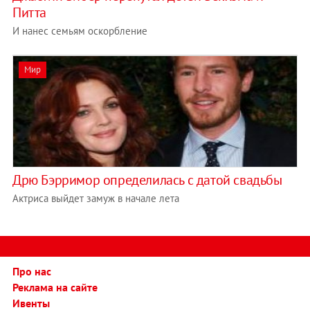
Питта
И нанес семьям оскорбление
Мир
Дрю Бэрримор определилась с датой свадьбы
Актриса выйдет замуж в начале лета
Про нас
Реклама на сайте
Ивенты