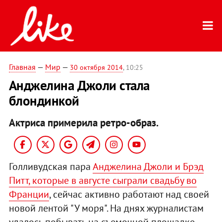
Главная
—
Мир
—
30 октября 2014
, 10:25
Анджелина Джоли стала
блондинкой
Актриса примерила ретро-образ.
Голливудская пара
Анджелина Джоли и Брэд
Питт, которые в августе сыграли свадьбу во
Франции
, сейчас активно работают над своей
новой лентой "У моря". На днях журналистам
удалось побывать на съемочной площадке