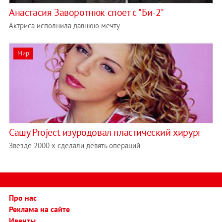
Анастасия Заворотнюк споет с "Би-2"
Актриса исполнила давнюю мечту
Мир
Сашу Project изуродовал пластический хирург
Звезде 2000-х сделали девять операций
Про нас
Реклама на сайте
Ивенты