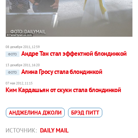
ФОТО: DAILYMAIL
08 декабря 2011, 12:59
Андре Тан стал эффектной блондинкой
ФОТО
13 декабря 2011, 16:20
Алина Гросу стала блондинкой
ФОТО
07 мая 2012, 11:15
Ким Кардашьян от скуки стала блондинкой
АНДЖЕЛИНА ДЖОЛИ
БРЭД ПИТТ
ИСТОЧНИК:
DAILY MAIL