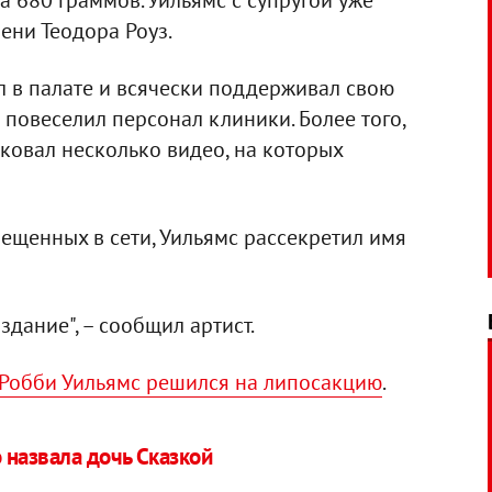
 680 граммов. Уильямс с супругой уже
ени Теодора Роуз.
л в палате и всячески поддерживал свою
о повеселил персонал клиники. Более того,
ковал несколько видео, на которых
ещенных в сети, Уильямс рассекретил имя
дание", – сообщил артист.
Робби Уильямс решился на липосакцию
.
 назвала дочь Сказкой