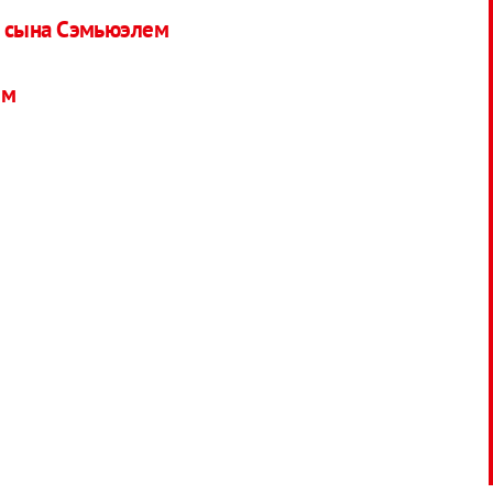
о сына Сэмьюэлем
ем