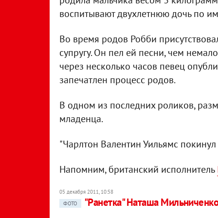
родила мальчика весом 3 килограмма
воспитывают двухлетнюю дочь по им
Во время родов Робби присутствова
супругу. Он пел ей песни, чем немал
через несколько часов певец опубли
запечатлен процесс родов.
В одном из последних роликов, разм
младенца.
"Чарлтон Валентин Уильямс покинул з
Напомним, британский исполнитель
05 декабря 2011, 10:58
"Ранетка" Наташа Мильниченко
ФОТО