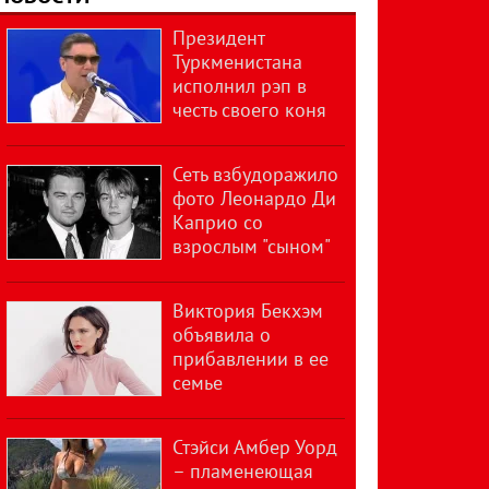
Президент
Туркменистана
исполнил рэп в
честь своего коня
Сеть взбудоражило
фото Леонардо Ди
Каприо со
взрослым "сыном"
Виктория Бекхэм
объявила о
прибавлении в ее
семье
Стэйси Амбер Уорд
– пламенеющая