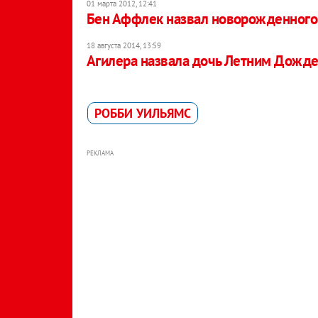
01 марта 2012, 12:41
Бен Аффлек назвал новорожденног
18 августа 2014, 13:59
Агилера назвала дочь Летним Дожд
РОББИ УИЛЬЯМС
РЕКЛАМА