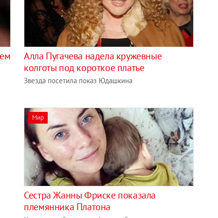
ьем
Алла Пугачева надела кружевные
колготы под короткое платье
Звезда посетила показ Юдашкина
Мир
Сестра Жанны Фриске показала
племянника Платона