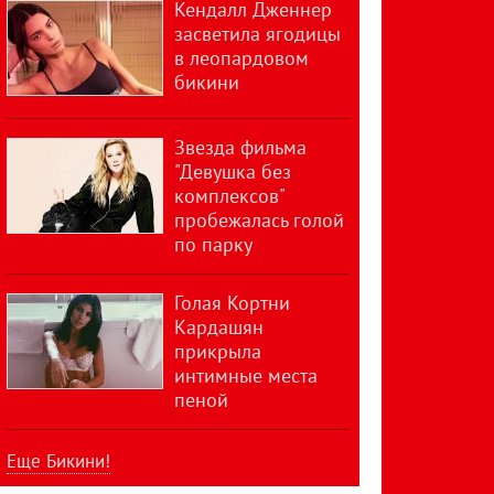
Кендалл Дженнер
засветила ягодицы
в леопардовом
бикини
Звезда фильма
"Девушка без
комплексов"
пробежалась голой
по парку
Голая Кортни
Кардашян
прикрыла
интимные места
пеной
Еще Бикини!