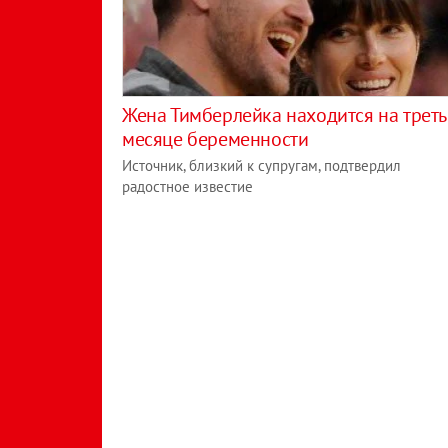
Жена Тимберлейка находится на трет
месяце беременности
Источник, близкий к супругам, подтвердил
радостное известие