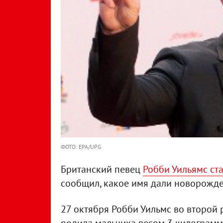
ФОТО: EPA/UPG
Британский певец
Робби Уильямс ста
сообщил, какое имя дали новорожд
27 октября Робби Уильмс во второй р