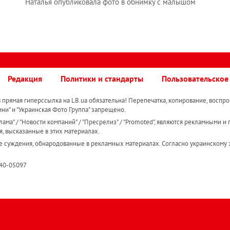
Наталья опубликовала фото в обнимку с малышом
Редакция
Политики и стандарты
Пользовательское
прямая гиперссылка на LB.ua обязательна! Перепечатка, копирование, воспро
ини" и "Украинская Фото Группа" запрещено.
ама" / "Новости компаний" / "Пресрелиз" / "Promoted", являются рекламными и 
я, высказанные в этих материалах.
е суждения, обнародованные в рекламных материалах. Согласно украинскому з
R40-05097