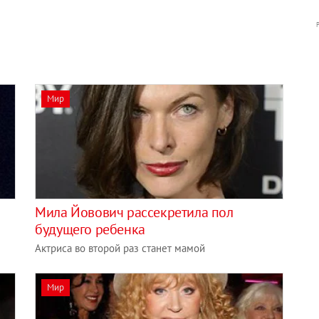
Мир
Мила Йовович рассекретила пол
будущего ребенка
Актриса во второй раз станет мамой
Мир