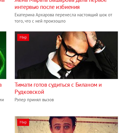
интервью после избиения
Екатерина Архарова перенесла настоящий шок от
того, что с ней произошло
Мир
а
Тимати готов судиться с Биланом и
Рудковской
ми
Рэпер принял вызов
Мир