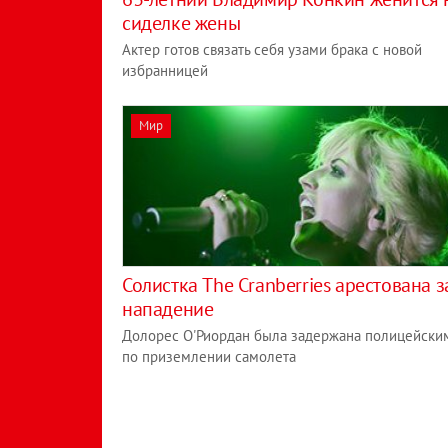
сиделке жены
Актер готов связать себя узами брака с новой
избранницей
Мир
Солистка The Cranberries арестована з
нападение
Долорес О'Риордан была задержана полицейски
по приземлении самолета