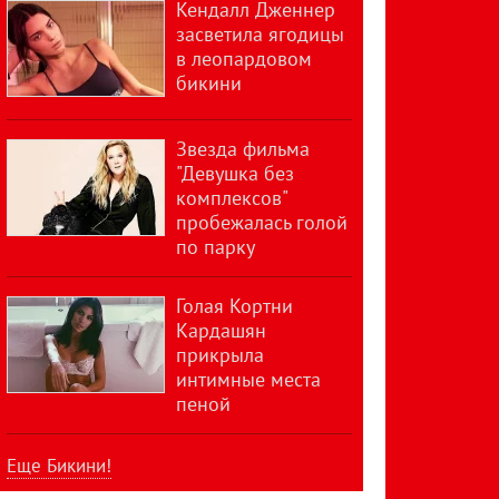
Кендалл Дженнер
засветила ягодицы
в леопардовом
бикини
Звезда фильма
"Девушка без
комплексов"
пробежалась голой
по парку
Голая Кортни
Кардашян
прикрыла
интимные места
пеной
Еще Бикини!