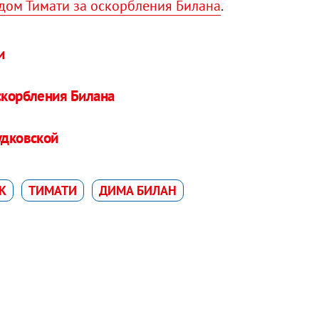
удом Тимати за оскорбления Билана
.
и
оскорбления Билана
удковской
К
ТИМАТИ
ДИМА БИЛАН