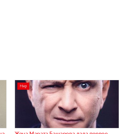
Мир
на
Жена Марата Башарова дала первое