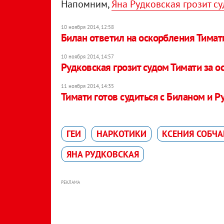
Напомним,
Яна Рудковская грозит с
10 ноября 2014, 12:58
Билан ответил на оскорбления Тимат
10 ноября 2014, 14:57
Рудковская грозит судом Тимати за 
11 ноября 2014, 14:35
Тимати готов судиться с Биланом и Р
ГЕИ
НАРКОТИКИ
КСЕНИЯ СОБЧА
ЯНА РУДКОВСКАЯ
РЕКЛАМА