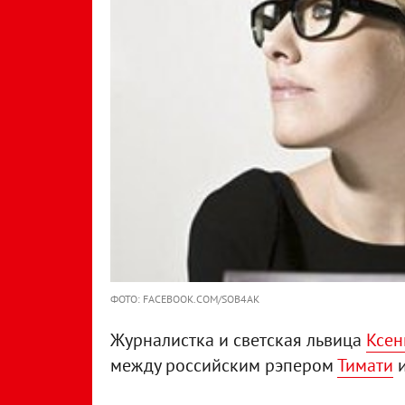
ФОТО: FACEBOOK.COM/SOB4AK
Журналистка и светская львица
Ксен
между российским рэпером
Тимати
и