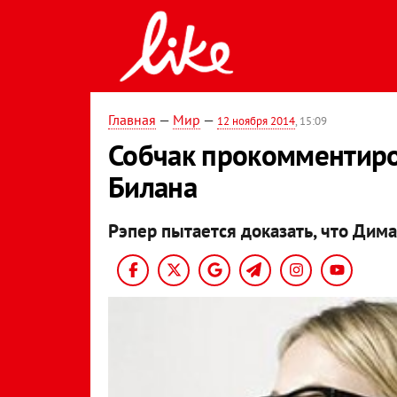
Главная
—
Мир
—
12 ноября 2014
, 15:09
Собчак прокомментиро
Билана
Рэпер пытается доказать, что Дима