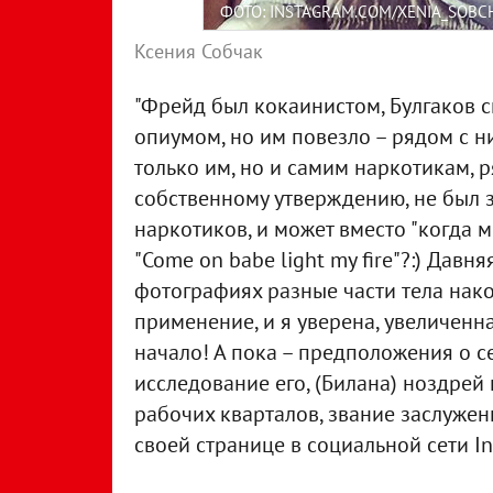
ФОТО: INSTAGRAM.COM/XENIA_SOBC
Ксения Собчак
"Фрейд был кокаинистом, Булгаков с
опиумом, но им повезло – рядом с н
только им, но и самим наркотикам, р
собственному утверждению, не был з
наркотиков, и может вместо "когда 
"Come on babe light my fire"?:) Дав
фотографиях разные части тела нак
применение, и я уверена, увеличенн
начало! А пока – предположения о 
исследование его, (Билана) ноздрей
рабочих кварталов, звание заслуженн
своей странице в социальной сети In