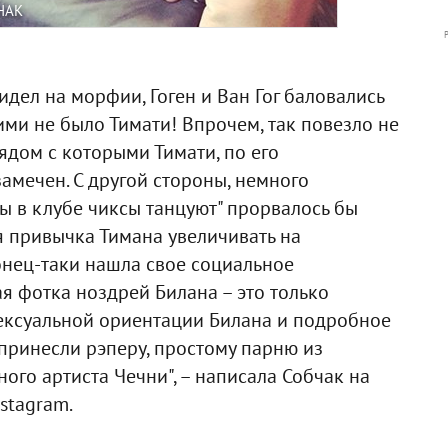
HAK
идел на морфии, Гоген и Ван Гог баловались
ими не было Тимати! Впрочем, так повезло не
ядом с которыми Тимати, по его
амечен. С другой стороны, немного
мы в клубе чиксы танцуют" прорвалось бы
няя привычка Тимана увеличивать на
онец-таки нашла свое социальное
ая фотка ноздрей Билана – это только
сексуальной ориентации Билана и подробное
 принесли рэперу, простому парню из
ого артиста Чечни", – написала Собчак на
stagram.