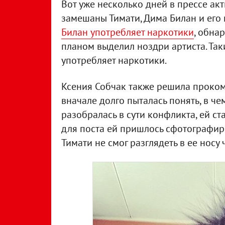
Вот уже несколько дней в прессе ак
замешаны Тимати, Дима Билан и его
Билан употребляет наркотики
, обна
планом выделил ноздри артиста. Так
употребляет наркотики.
Ксения Собчак также решила проком
вначале долго пыталась понять, в че
разобралась в сути конфликта, ей ст
для поста ей пришлось сфотографиро
Тимати не смог разглядеть в ее носу