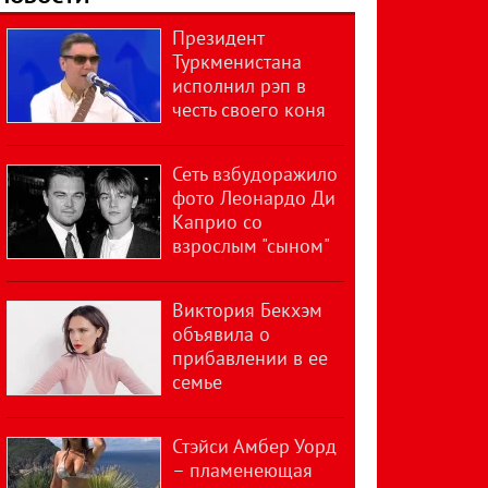
Президент
Туркменистана
исполнил рэп в
честь своего коня
Сеть взбудоражило
фото Леонардо Ди
Каприо со
взрослым "сыном"
Виктория Бекхэм
объявила о
прибавлении в ее
семье
Стэйси Амбер Уорд
– пламенеющая