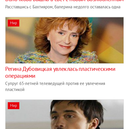
Расставшись с Бахтияром, балерина недолго оставалась одна
Мир
Регина Дубовицкая увлеклась пластическими
операциями
Супруг 65-летней телеведущей против ее увлечения
пластикой
Мир