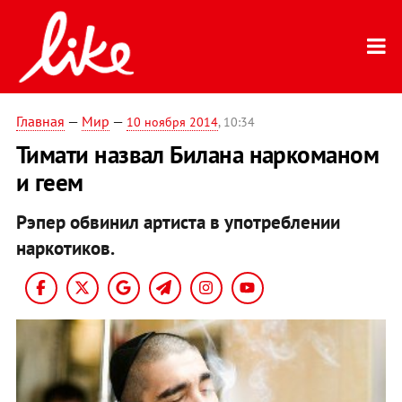
Главная
—
Мир
—
10 ноября 2014
, 10:34
Тимати назвал Билана наркоманом
и геем
Рэпер обвинил артиста в употреблении
наркотиков.