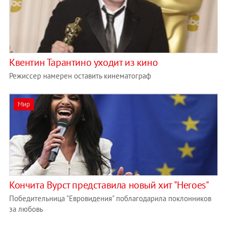
Квентин Тарантино уходит из кино
Режиссер намерен оставить кинематограф
Мир
Кончита Вурст представила новый хит "Heroes"
Победительница "Евровидения" поблагодарила поклонников
за любовь