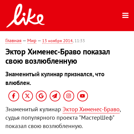
Главная
—
Мир
—
13 ноября 2014
, 11:33
Эктор Хименес-Браво показал
свою возлюбленную
Знаменитый кулинар признался, что
влюблен.
Знаменитый кулинар
Эктор Хименес-Браво
,
судья популярного проекта "МастерШеф"
показал свою возлюбленную.