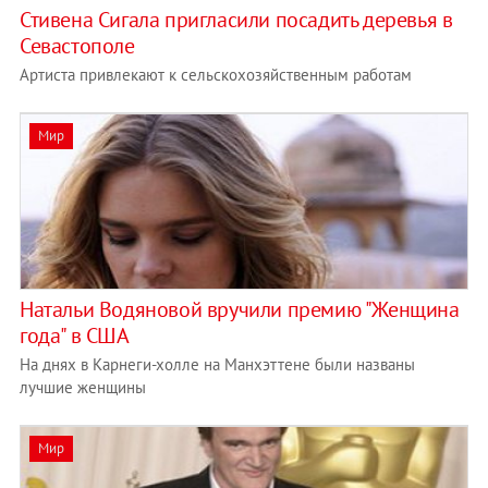
Стивена Сигала пригласили посадить деревья в
Севастополе
Артиста привлекают к сельскохозяйственным работам
Мир
Натальи Водяновой вручили премию "Женщина
года" в США
На днях в Карнеги-холле на Манхэттене были названы
лучшие женщины
Мир