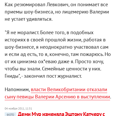
Как резюмировал Левкович, он понимает все
приемы шоу-бизнеса, но лицемерию Валерии
не устает удивляться.
"Я не моралист. Более того, в подобных
историях в своей прошлой жизни, работая в
шоу-бизнесе, я неоднократно участвовал сам
и если ад есть, то я, конечно, там пожарюсь. Но
от их цинизма ох*еваю даже я. Просто хочу,
чтобы вы знали. Семейные ценности у них.
Гниды", - закончил пост журналист.
Напомним,
власти Великобритании отказали
сыну певицы Валерии Арсению в выступлении
.
04 ноября 2011, 11:51
Деми Мур изменяла Эштону Катчеру с
ФОТО