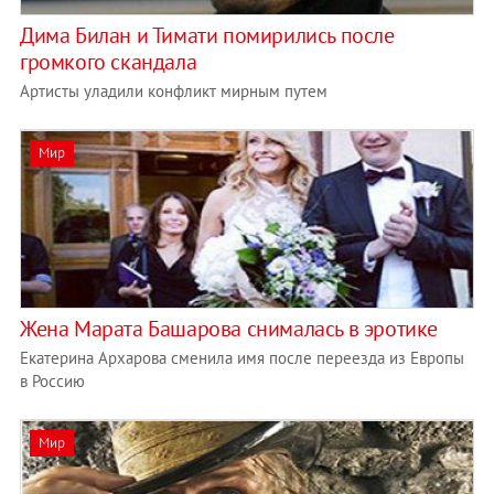
Дима Билан и Тимати помирились после
громкого скандала
Артисты уладили конфликт мирным путем
Мир
Жена Марата Башарова снималась в эротике
Екатерина Архарова сменила имя после переезда из Европы
в Россию
Мир