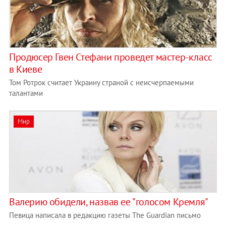
Продюсер Гвен Стефани проведет мастер-класс
в Киеве
Том Ротрок считает Украину страной с неисчерпаемыми
талантами
Мир
Валерию обидели, назвав ее "голосом Кремля"
Певица написала в редакцию газеты The Guardian письмо