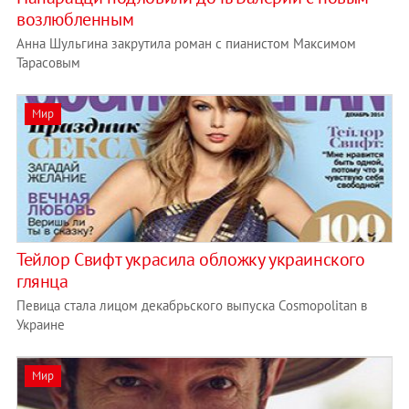
возлюбленным
Анна Шульгина закрутила роман с пианистом Максимом
Тарасовым
Мир
Тейлор Свифт украсила обложку украинского
глянца
Певица стала лицом декабрьского выпуска Cosmopolitan в
Украине
Мир