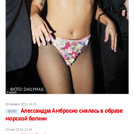
ФОТО: DAILYMAIL
04 января 2012, 16:23
Алессандра Амбросио снялась в образе
ФОТО
морской богини
28 мая 2014, 12:34