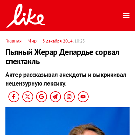
Главная
—
Мир
—
3 декабря 2014
, 10:25
Пьяный Жерар Депардье сорвал
спектакль
Актер рассказывал анекдоты и выкрикивал
нецензурную лексику.