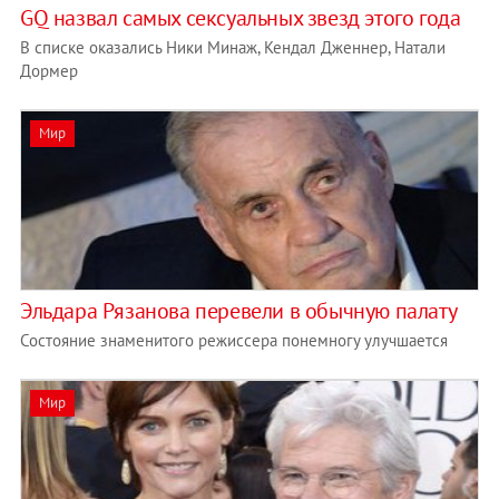
GQ назвал самых сексуальных звезд этого года
В списке оказались Ники Минаж, Кендал Дженнер, Натали
Дормер
Мир
Эльдара Рязанова перевели в обычную палату
Состояние знаменитого режиссера понемногу улучшается
Мир