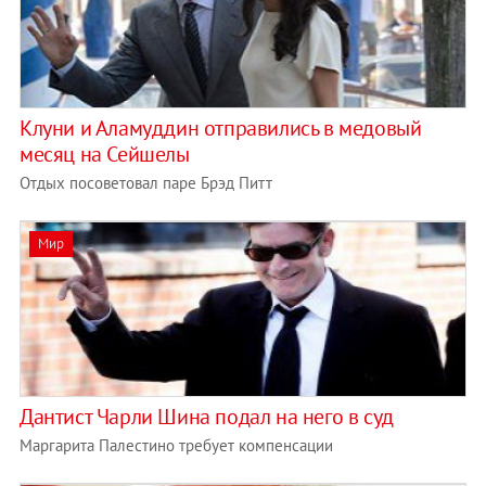
Клуни и Аламуддин отправились в медовый
месяц на Сейшелы
Отдых посоветовал паре Брэд Питт
Мир
Дантист Чарли Шина подал на него в суд
Маргарита Палестино требует компенсации