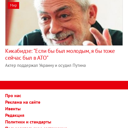
Мир
Кикабидзе: "Если бы был молодым, я бы тоже
сейчас был в АТО"
Актер поддержал Украину и осудил Путина
Про нас
Реклама на сайте
Ивенты
Редакция
Политики и стандарты