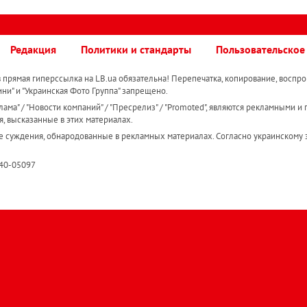
Редакция
Политики и стандарты
Пользовательское
прямая гиперссылка на LB.ua обязательна! Перепечатка, копирование, воспро
ини" и "Украинская Фото Группа" запрещено.
ама" / "Новости компаний" / "Пресрелиз" / "Promoted", являются рекламными и 
я, высказанные в этих материалах.
е суждения, обнародованные в рекламных материалах. Согласно украинскому з
R40-05097