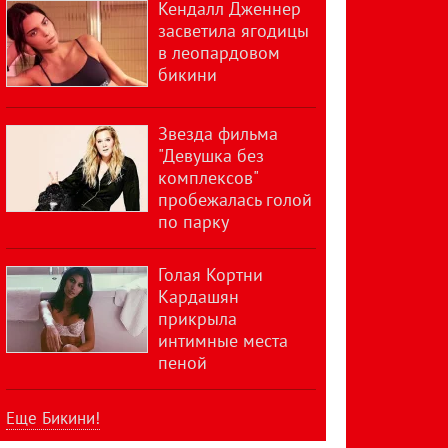
Кендалл Дженнер
засветила ягодицы
в леопардовом
бикини
Звезда фильма
"Девушка без
комплексов"
пробежалась голой
по парку
Голая Кортни
Кардашян
прикрыла
интимные места
пеной
Еще Бикини!