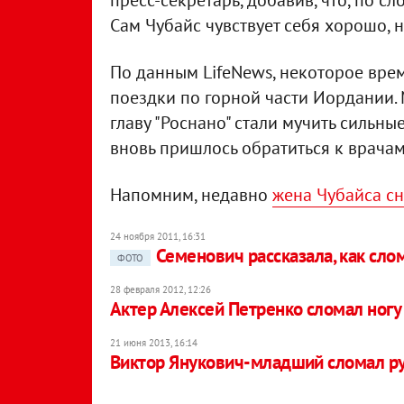
пресс-секретарь, добавив, что, по 
Сам Чубайс чувствует себя хорошо, н
По данным LifeNews, некоторое врем
поездки по горной части Иордании.
главу "Роснано" стали мучить сильны
вновь пришлось обратиться к врачам
Напомним, недавно
жена Чубайса с
24 ноября 2011, 16:31
Семенович рассказала, как сло
ФОТО
28 февраля 2012, 12:26
Актер Алексей Петренко сломал ногу
21 июня 2013, 16:14
Виктор Янукович-младший сломал ру