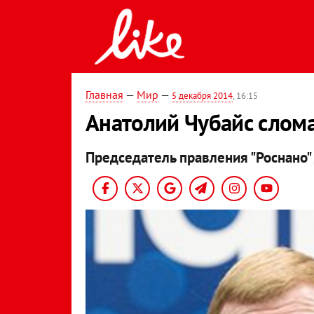
Главная
—
Мир
—
5 декабря 2014
, 16:15
Анатолий Чубайс слома
Председатель правления "Роснано" 