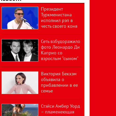
Президент
Туркменистана
исполнил рэп в
честь своего коня
Сеть взбудоражило
фото Леонардо Ди
Каприо со
взрослым "сыном"
Виктория Бекхэм
объявила о
прибавлении в ее
семье
Стэйси Амбер Уорд
– пламенеющая