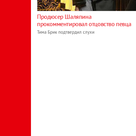
Продюсер Шаляпина
прокомментировал отцовство певца
Тима Брик подтвердил слухи