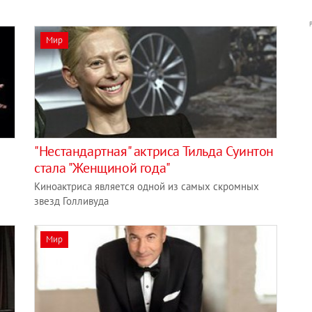
Мир
"Нестандартная" актриса Тильда Суинтон
стала "Женщиной года"
Киноактриса является одной из самых скромных
звезд Голливуда
Мир