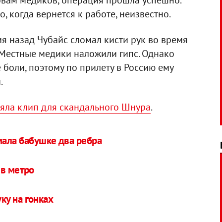
словам медиков, операция прошла успешно.
о, когда вернется к работе, неизвестно.
я назад Чубайс сломал кисти рук во время
 Местные медики наложили гипс. Однако
е боли, поэтому по прилету в Россию ему
.
няла клип для скандального Шнура
.
мала бабушке два ребра
 в метро
ку на гонках