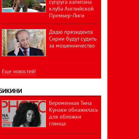
супруга капитана
клуба Английской
Премьер-Лиги
Дядю президента
Сирии будут судить
за мошенничество
Еще новостей!
БИКИНИ
Беременная Тина
Кунаки обнажилась
для обложки
глянца