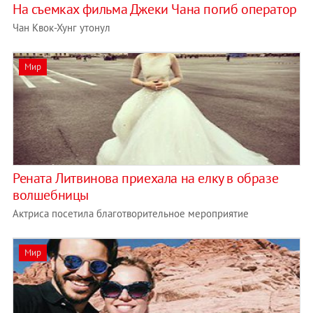
На съемках фильма Джеки Чана погиб оператор
Чан Квок-Хунг утонул
Мир
Рената Литвинова приехала на елку в образе
волшебницы
Актриса посетила благотворительное мероприятие
Мир