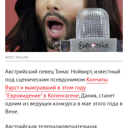
ФОТО: EPA/UPG
Австрийский певец Томас Нойвирт, известный
под сценическим псевдонимом
Кончиты
Вурст и выигравший в этом году
"Евровидение" в Копенгагене
, Дания, станет
одним из ведущих конкурса в мае этого года в
Вене.
Австрийская телерадиовещательная