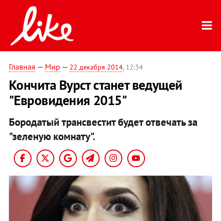
Главная
—
Мир
—
22 декабря 2014
, 12:34
Кончита Вурст станет ведущей
"Евровидения 2015"
Бородатый трансвестит будет отвечать за
"зеленую комнату".