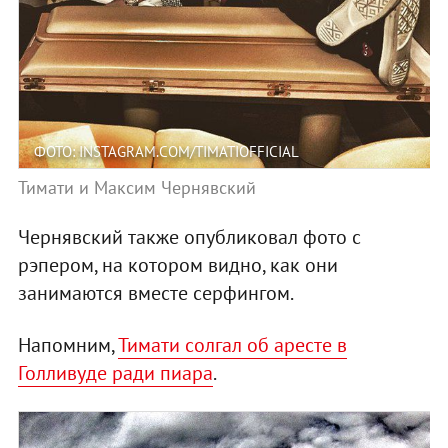
ФОТО: INSTAGRAM.COM/TIMATIOFFICIAL
Тимати и Максим Чернявский
Чернявский также опубликовал фото с
рэпером, на котором видно, как они
занимаются вместе серфингом.
Напомним,
Тимати солгал об аресте в
Голливуде ради пиара
.