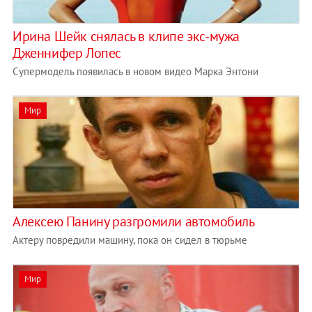
Ирина Шейк снялась в клипе экс-мужа
Дженнифер Лопес
Супермодель появилась в новом видео Марка Энтони
Мир
Алексею Панину разгромили автомобиль
Актеру повредили машину, пока он сидел в тюрьме
Мир