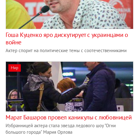
Гоша Куценко яро дискутирует с украинцами о
войне
Актер спорит на политические темы с соотечественниками
Мир
Марат Башаров провел каникулы с любовницей
Избранницей актера стала звезда ледового шоу "Огни
большого города" Мария Орлова