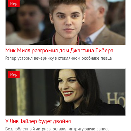
Мир
Мик Милл разгромил дом Джастина Бибера
Рэпер устроил вечеринку в стеклянном особняке певца
Мир
У Лив Тайлер будет двойня
Возлюбленный актрисы оставил интригующую запись