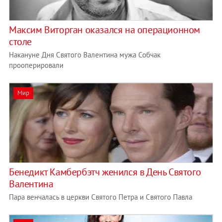
Максим Виторган оказался на операционном
столе
Накануне Дня Святого Валентина мужа Собчак
прооперировали
Мир
Бенедикт Камбербэтч женился в День Святого
Валентина
Пара венчалась в церкви Святого Петра и Святого Павла