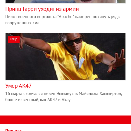
Принц Гарри уходит из армии
Пилот военного вертолета "Apache" намерен покинуть ряды
вооруженных сил
Мир
Умер АК47
16 марта скончался певец Эммануэль Майянджа Хаммертон,
более известный, как АК47 и Akay
Про нас