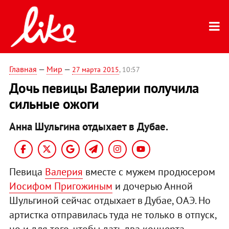
Главная
—
Мир
—
27 марта 2015
, 10:57
Дочь певицы Валерии получила
сильные ожоги
Анна Шульгина отдыхает в Дубае.
Певица
Валерия
вместе с мужем продюсером
Иосифом Пригожиным
и дочерью Анной
Шульгиной сейчас отдыхает в Дубае, ОАЭ. Но
артистка отправилась туда не только в отпуск,
но и для того, чтобы дать два концерта.