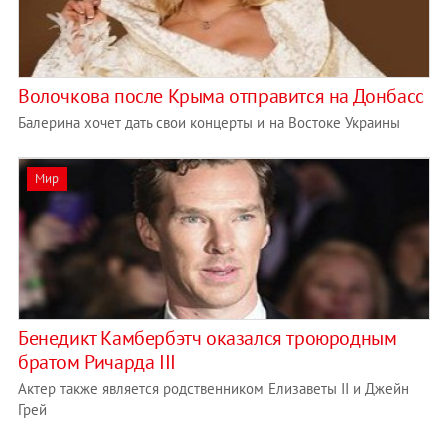
Волочкова после Крыма отправится на Донбасс
Балерина хочет дать свои концерты и на Востоке Украины
Мир
Бенедикт Камбербэтч оказался троюродным
братом Ричарда III
Актер также является родственником Елизаветы II и Джейн
Грей