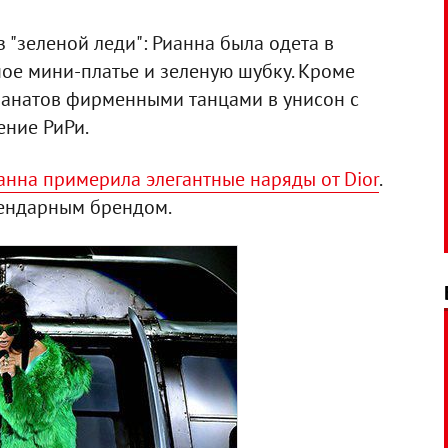
 "зеленой леди": Рианна была одета в
ое мини-платье и зеленую шубку. Кроме
фанатов фирменными танцами в унисон с
ение РиРи.
анна примерила элегантные наряды от Dior
.
гендарным брендом.