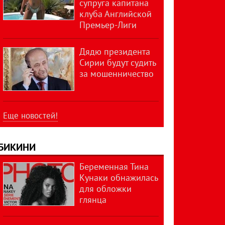
супруга капитана
клуба Английской
Премьер-Лиги
Дядю президента
Сирии будут судить
за мошенничество
Еще новостей!
БИКИНИ
Беременная Тина
Кунаки обнажилась
для обложки
глянца