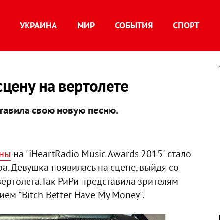
УКРАИНА
МИР
СОБЫТИЯ
СПОРТ
сцену на вертолете
авила свою новую песню.
ны
на "iHeartRadio Music Awards 2015" стало
а. Девушка появилась на сцене, выйдя со
ертолета.Так РиРи представила зрителям
м "Bitch Better Have My Money".