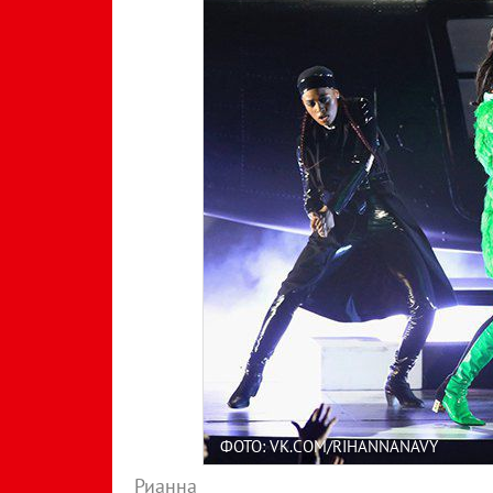
ФОТО: VK.COM/RIHANNANAVY
Рианна