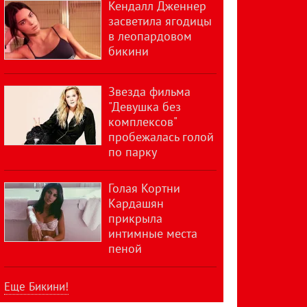
Кендалл Дженнер
засветила ягодицы
в леопардовом
бикини
Звезда фильма
"Девушка без
комплексов"
пробежалась голой
по парку
Голая Кортни
Кардашян
прикрыла
интимные места
пеной
Еще Бикини!