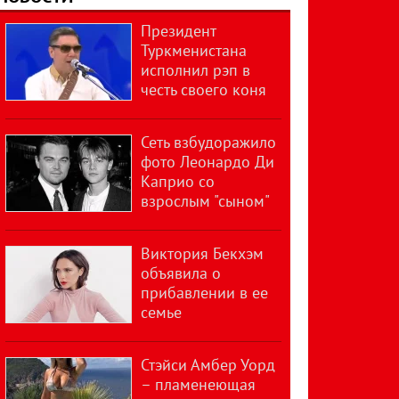
Президент
Туркменистана
исполнил рэп в
честь своего коня
Сеть взбудоражило
фото Леонардо Ди
Каприо со
взрослым "сыном"
Виктория Бекхэм
объявила о
прибавлении в ее
семье
Стэйси Амбер Уорд
– пламенеющая