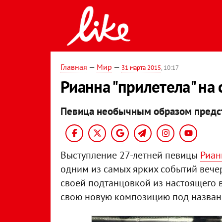
Главная
—
Мир
—
31 марта 2015
, 10:17
Рианна "прилетела" на 
Певица необычным образом предст
Выступление 27-летней певицы
Риан
одним из самых ярких событий вечер
своей подтанцовкой из настоящего в
свою новую композицию под название