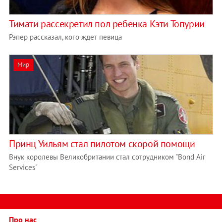
Тимати рассекретил пол ребенка Кэти Топурии
Рэпер рассказал, кого ждет певица
Мир
Принц Уильям стал пилотом скорой помощи
Внук королевы Великобритании стал сотрудником "Bond Air
Services"
Про нас