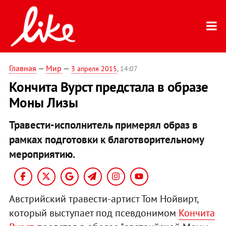
Главная
—
Мир
—
3 апреля 2015
, 14:07
Кончита Вурст предстала в образе
Моны Лизы
Травести-исполнитель примерял образ в
рамках подготовки к благотворительному
мероприятию.
Австрийский травести-артист Том Нойвирт,
который выступает под псевдонимом
Кончита