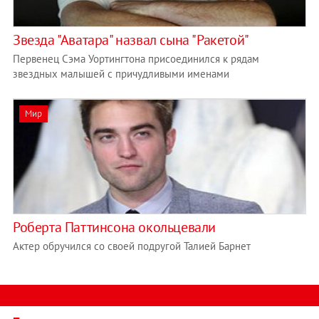
Звезда "Аватара" назвал сына "Ракетой"
Первенец Сэма Уортингтона присоединился к рядам
звездных малышей с причудливыми именами
Мир
Роберта Паттинсона окольцевали
Актер обручился со своей подругой Талией Барнет