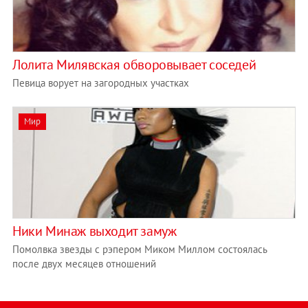
Лолита Милявская обворовывает соседей
Певица ворует на загородных участках
Мир
Ники Минаж выходит замуж
Помолвка звезды с рэпером Миком Миллом состоялась
после двух месяцев отношений