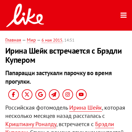
Главная
—
Мир
—
6 мая 2015
, 14:51
Ирина Шейк встречается с Брэдли
Купером
Папарацци застукали парочку во время
прогулки.
Российская фотомодель
Ирина Шейк
, которая
несколько месяцев назад рассталась с
Криштиану Роналду
, встречается с
Брэдли