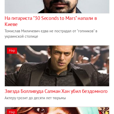
На гитариста "30 Seconds to Mars" напали в
Киеве
Томислав Миличевич едва не пострадал от "гопников" в
украинской столице
Мир
Звезда Болливуда Салман Хан убил бездомного
Актеру грозит до десяти лет тюрьмы
Мир