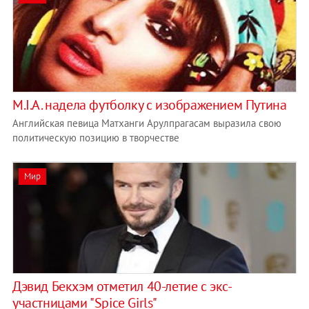
M.I.A. надела футболку с изображением Путина
Английская певица Матханги Арулпрагасам выразила свою
политическую позицию в творчестве
Мир
Дэвид Бекхэм отметил 40-летие с экс-
участницами "Spice Girls"