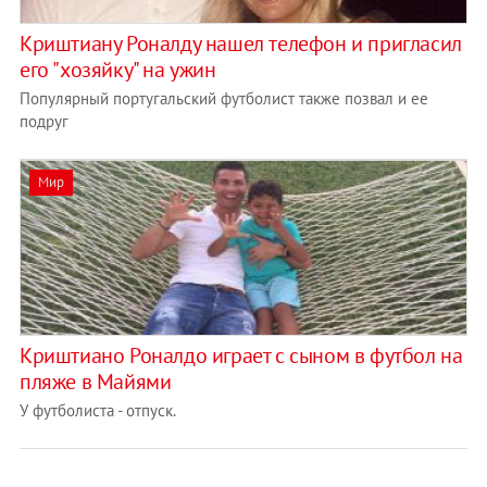
Криштиану Роналду нашел телефон и пригласил
его "хозяйку" на ужин
Популярный португальский футболист также позвал и ее
подруг
Мир
Криштиано Роналдо играет с сыном в футбол на
пляже в Майями
У футболиста - отпуск.