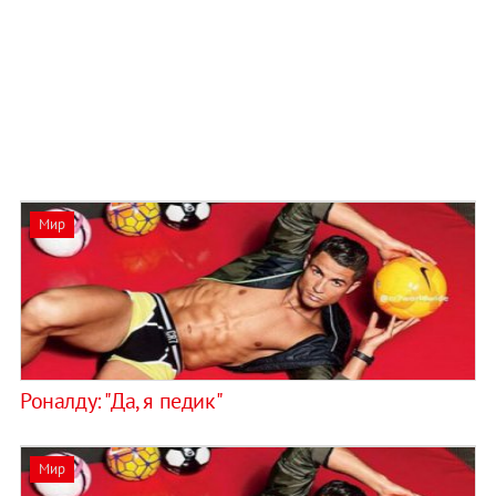
Мир
Роналду: "Да, я педик"
Мир