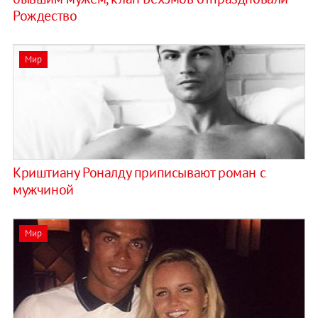
Рождество
Мир
Криштиану Роналду приписывают роман с
мужчиной
Мир