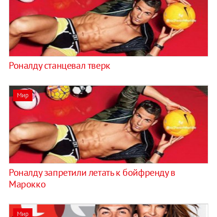
Роналду станцевал тверк
Мир
Роналду запретили летать к бойфренду в
Марокко
Мир