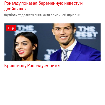
Роналду показал беременную невесту и
двойняшек
Футболист делится снимками семейной идиллии.
Мир
Криштиану Роналду женится