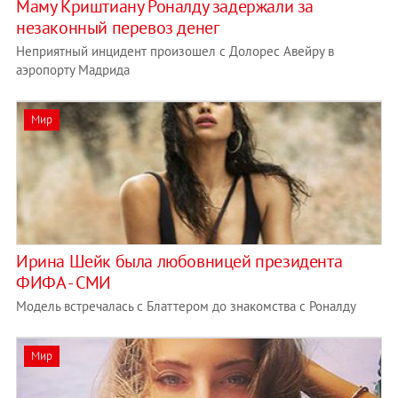
Маму Криштиану Роналду задержали за
незаконный перевоз денег
Неприятный инцидент произошел с Долорес Авейру в
аэропорту Мадрида
Мир
Ирина Шейк была любовницей президента
ФИФА - СМИ
Модель встречалась с Блаттером до знакомства с Роналду
Мир