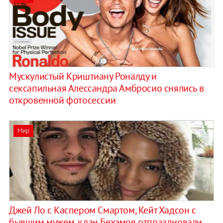
Мускулистый Криштиану Роналду и
сексапильная Алессандра Амбросио снялись в
откровенной фотосессии
Мир
Джей Ло с Каспером Смартом, Кейт Хадсон с
бывшим мужем, клан Бехэмов отпраздновали