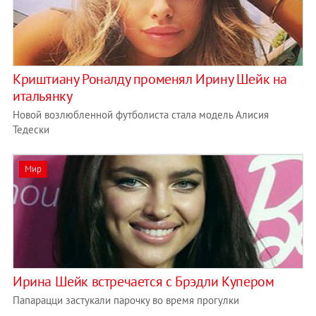
Криштиану Роналду променял Ирину Шейк на
итальянку
Новой возлюбленной футболиста стала модель Алисия
Тедески
Мир
Ирина Шейк встречается с Брэдли Купером
Папарацци застукали парочку во время прогулки