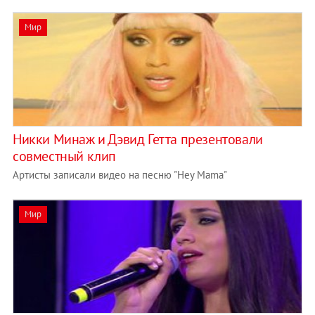
Мир
Никки Минаж и Дэвид Гетта презентовали
совместный клип
Артисты записали видео на песню "Hey Mama"
Мир