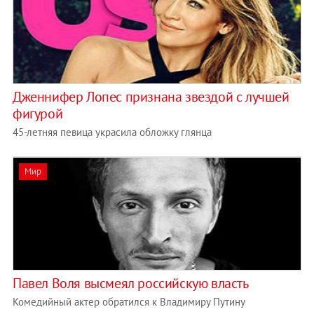
Дженнифер Лопес признана звездой с лучшей
фигурой
45-летняя певица украсила обложку глянца
Мир
Павел Воля высмеял российскую власть
Комедийный актер обратился к Владимиру Путину