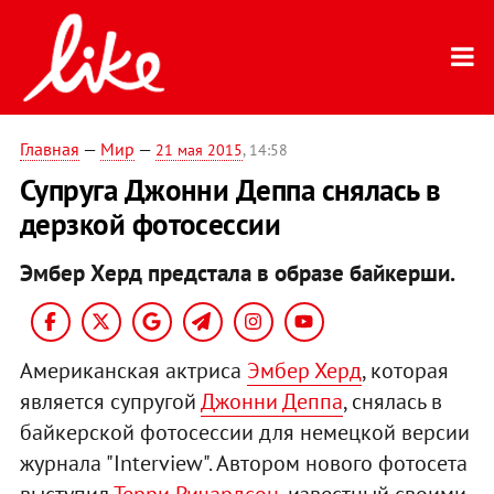
Главная
—
Мир
—
21 мая 2015
, 14:58
Супруга Джонни Деппа снялась в
дерзкой фотосессии
Эмбер Херд предстала в образе байкерши.
Американская актриса
Эмбер Херд
, которая
является супругой
Джонни Деппа
, снялась в
байкерской фотосессии для немецкой версии
журнала "Interview". Автором нового фотосета
выступил
Терри Ричардсон
, известный своими