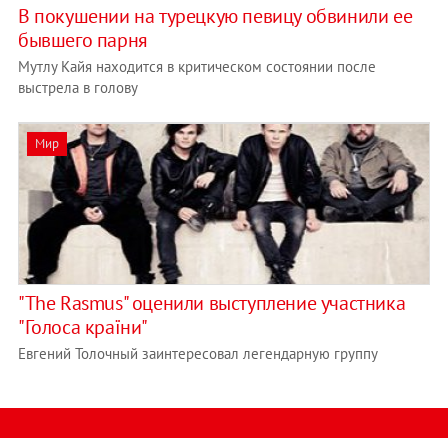
В покушении на турецкую певицу обвинили ее
бывшего парня
Мутлу Кайя находится в критическом состоянии после
выстрела в голову
Мир
"The Rasmus" оценили выступление участника
"Голоса країни"
Евгений Толочный заинтересовал легендарную группу