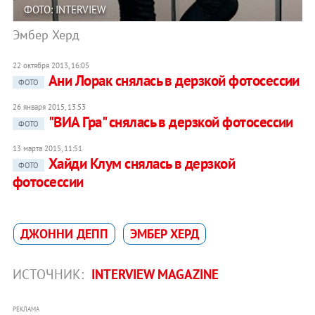
ФОТО: INTERVIEW
Эмбер Херд
22 октября 2013, 16:05
Ани Лорак снялась в дерзкой фотосессии
ФОТО
26 января 2015, 13:53
"ВИА Гра" снялась в дерзкой фотосессии
ФОТО
13 марта 2015, 11:51
Хайди Клум снялась в дерзкой
ФОТО
фотосессии
ДЖОННИ ДЕПП
ЭМБЕР ХЕРД
ИСТОЧНИК:
INTERVIEW MAGAZINE
РЕКЛАМА