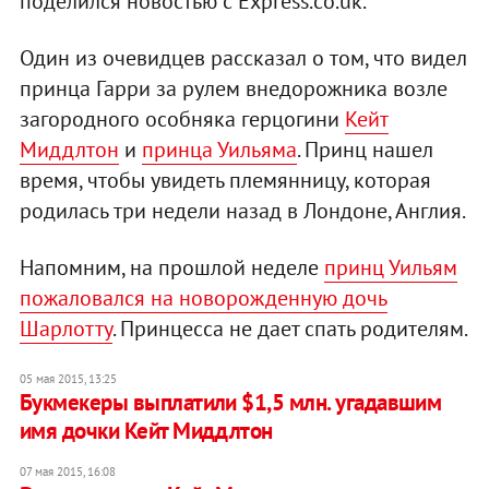
поделился новостью с Express.co.uk.
Один из очевидцев рассказал о том, что видел
принца Гарри за рулем внедорожника возле
загородного особняка герцогини
Кейт
Миддлтон
и
принца Уильяма
. Принц нашел
время, чтобы увидеть племянницу, которая
родилась три недели назад в Лондоне, Англия.
Напомним, на прошлой неделе
принц Уильям
пожаловался на новорожденную дочь
Шарлотту
. Принцесса не дает спать родителям.
05 мая 2015, 13:25
Букмекеры выплатили $1,5 млн. угадавшим
имя дочки Кейт Миддлтон
07 мая 2015, 16:08