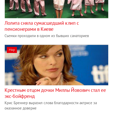
Лолита сняла сумасшедший клип с
пенсионерами в Киеве
Съемки проходили в одном из бывших санаториев
Мир
Крестным отцом дочки Миллы Йовович стал ее
экс-бойфренд
Крис Бреннер выразил слова благодарности актрисе за
оказанное доверие