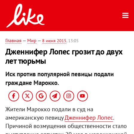
Главная
—
Мир
—
8 июня 2015
, 13:05
Дженнифер Лопес грозит до двух
лет тюрьмы
Иск против популярной певицы подали
граждане Марокко.
Жители Марокко подали в суд на
американскую певицу
Дженнифер Лопес
.
Причиной возмущения общественности стало