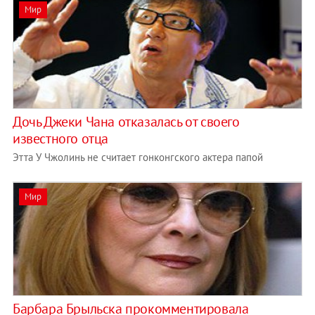
Мир
Дочь Джеки Чана отказалась от своего
известного отца
Этта У Чжолинь не считает гонконгского актера папой
Мир
Барбара Брыльска прокомментировала