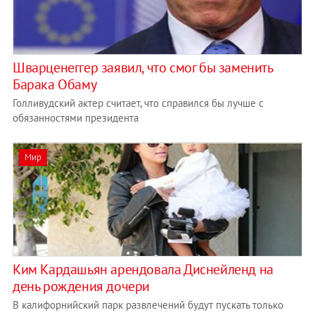
Шварценеггер заявил, что смог бы заменить
Барака Обаму
Голливудский актер считает, что справился бы лучше с
обязанностями президента
Мир
Ким Кардашьян арендовала Диснейленд на
день рождения дочери
В калифорнийский парк развлечений будут пускать только