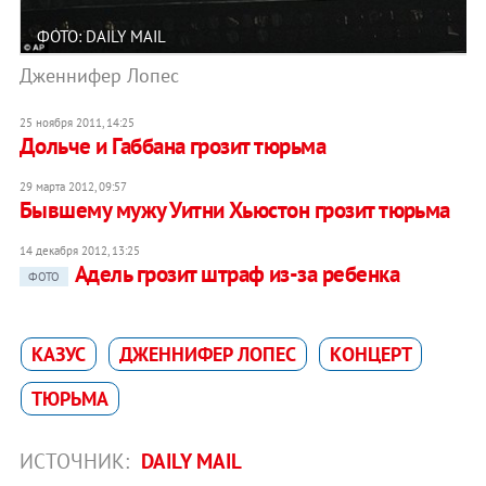
ФОТО: DAILY MAIL
Дженнифер Лопес
25 ноября 2011, 14:25
Дольче и Габбана грозит тюрьма
29 марта 2012, 09:57
Бывшему мужу Уитни Хьюстон грозит тюрьма
14 декабря 2012, 13:25
Адель грозит штраф из-за ребенка
ФОТО
КАЗУС
ДЖЕННИФЕР ЛОПЕС
КОНЦЕРТ
ТЮРЬМА
ИСТОЧНИК:
DAILY MAIL