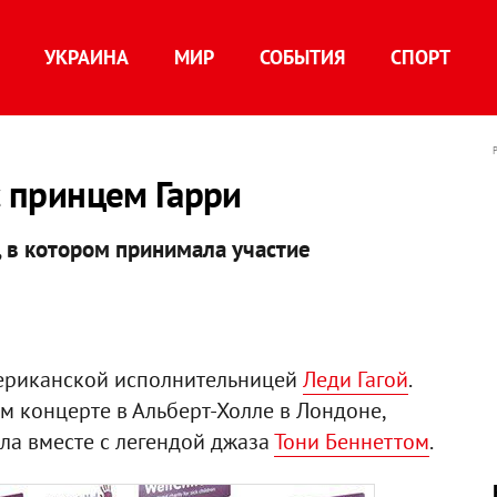
УКРАИНА
МИР
СОБЫТИЯ
СПОРТ
с принцем Гарри
, в котором принимала участие
мериканской исполнительницей
Леди Гагой
.
м концерте в Альберт-Холле в Лондоне,
ла вместе с легендой джаза
Тони Беннеттом
.