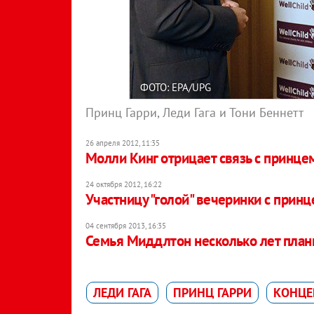
ФОТО: EPA/UPG
Принц Гарри, Леди Гага и Тони Беннетт
26 апреля 2012, 11:35
Молли Кинг отрицает связь с принце
24 октября 2012, 16:22
Участницу "голой" вечеринки с принц
04 сентября 2013, 16:35
Семья Миддлтон несколько лет план
ЛЕДИ ГАГА
ПРИНЦ ГАРРИ
КОНЦЕ