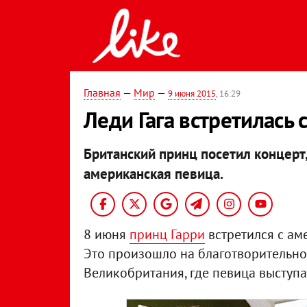
Главная
—
Мир
—
9 июня 2015
, 16:29
Леди Гага встретилась 
Британский принц посетил концерт
американская певица.
8 июня
принц Гарри
встретился с а
Это произошло на благотворительно
Великобритания, где певица выступа