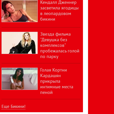
Кендалл Дженнер
засветила ягодицы
в леопардовом
бикини
Звезда фильма
"Девушка без
комплексов"
пробежалась голой
по парку
Голая Кортни
Кардашян
прикрыла
интимные места
пеной
Еще Бикини!