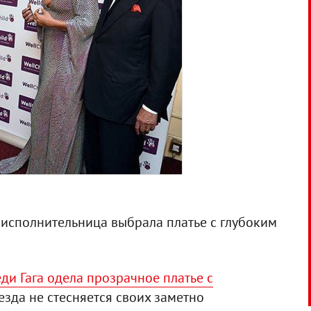
 исполнительница выбрала платье с глубоким
ди Гага одела прозрачное платье с
езда не стесняется своих заметно