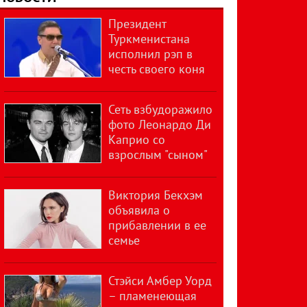
Президент
Туркменистана
исполнил рэп в
честь своего коня
Сеть взбудоражило
фото Леонардо Ди
Каприо со
взрослым "сыном"
Виктория Бекхэм
объявила о
прибавлении в ее
семье
Стэйси Амбер Уорд
– пламенеющая