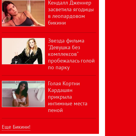
Кендалл Дженнер
засветила ягодицы
в леопардовом
бикини
Звезда фильма
"Девушка без
комплексов"
пробежалась голой
по парку
Голая Кортни
Кардашян
прикрыла
интимные места
пеной
Еще Бикини!