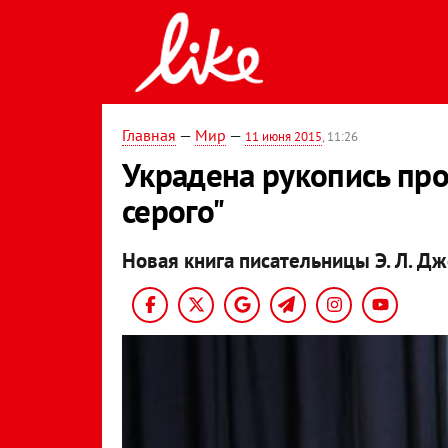
Главная
—
Мир
—
11 июня 2015
, 11:26
Украдена рукопись пр
серого"
Новая книга писательницы Э. Л. Д