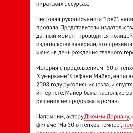
пиратских ресурсах.
Чистовая рукопись книги "Грей", нап
пропала. Представители издательств
данный момент проводится полицейс
издательстве заверили, что презента
июня - в день рождения главного гер
История с продолжением "50 оттенк
"Сумерками" Стефани Майер, написа
2008 году рукопись исчезла, и спус
интернете. Майер была настолько ра
решение не продолжать роман.
Напомним, актеру
Джейми Дорнану
,
фильме "На 50 оттенков темнее",
поо