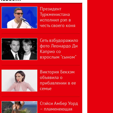
Президент
Туркменистана
исполнил рэп в
честь своего коня
Сеть взбудоражило
фото Леонардо Ди
Каприо со
взрослым "сыном"
Виктория Бекхэм
объявила о
прибавлении в ее
семье
Стэйси Амбер Уорд
– пламенеющая