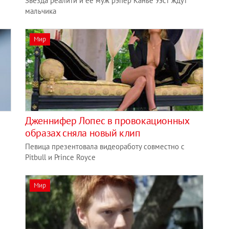
Звезда реалити и ее муж рэпер Канье Уэст ждут
мальчика
Мир
Дженнифер Лопес в провокационных
образах сняла новый клип
Певица презентовала видеоработу совместно с
Pitbull и Prince Royce
Мир