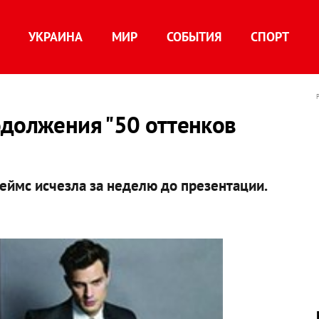
УКРАИНА
МИР
СОБЫТИЯ
СПОРТ
одолжения "50 оттенков
жеймс исчезла за неделю до презентации.