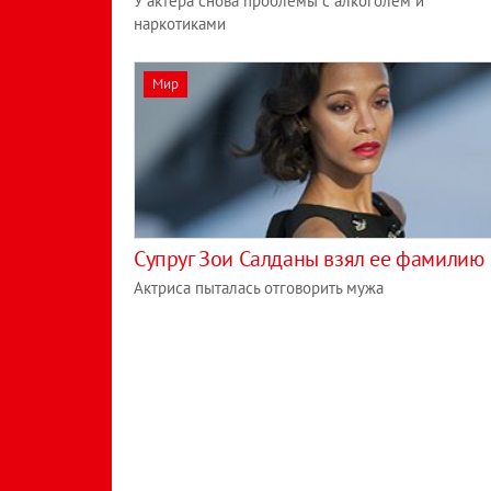
У актера снова проблемы с алкоголем и
наркотиками
Мир
Супруг Зои Салданы взял ее фамилию
Актриса пыталась отговорить мужа