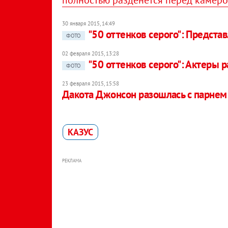
полностью разденется перед камер
30 января 2015, 14:49
"50 оттенков серого": Предста
ФОТО
02 февраля 2015, 13:28
"50 оттенков серого": Актеры 
ФОТО
23 февраля 2015, 15:58
Дакота Джонсон разошлась с парнем и
КАЗУС
РЕКЛАМА