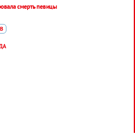
овала смерть певицы
ЕВ
ДА