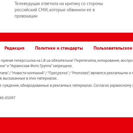
Телеведущая ответила на критику со стороны
российский СМИ, которые обвинили ее в
провокации
Редакция
Политики и стандарты
Пользовательское
прямая гиперссылка на LB.ua обязательна! Перепечатка, копирование, воспро
ини" и "Украинская Фото Группа" запрещено.
ама" / "Новости компаний" / "Пресрелиз" / "Promoted", являются рекламными и 
я, высказанные в этих материалах.
е суждения, обнародованные в рекламных материалах. Согласно украинскому з
R40-05097