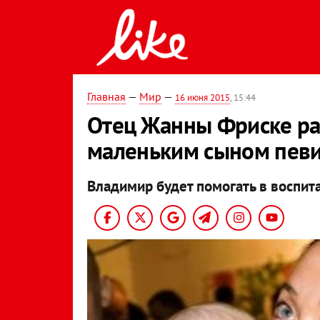
Главная
—
Мир
—
16 июня 2015
, 15:44
Отец Жанны Фриске рас
маленьким сыном пев
Владимир будет помогать в воспит