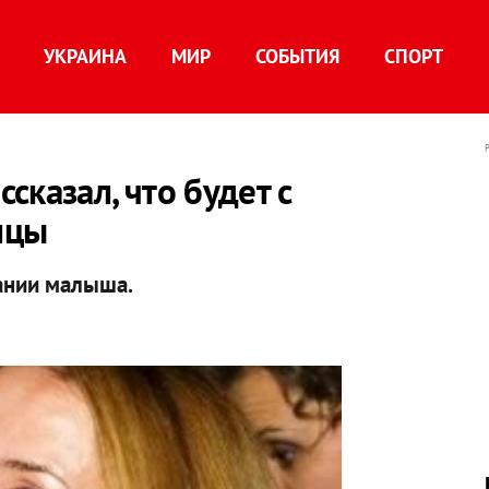
УКРАИНА
МИР
СОБЫТИЯ
СПОРТ
сказал, что будет с
ицы
ании малыша.