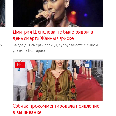
Дмитрия Шепелева не было рядом в
день смерти Жанны Фриске
ых
За два дня смерти певицы, супруг вместе с сыном
улетел в Болгарию
Мир
Собчак прокомментировала появление
в вышиванке