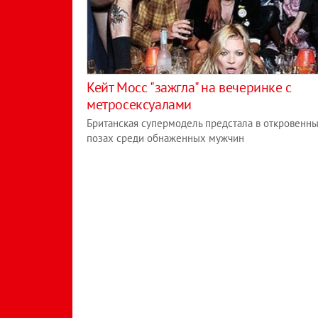
Кейт Мосс "зажгла" на вечеринке с
метросексуалами
Британская супермодель предстала в откровенн
позах среди обнаженных мужчин