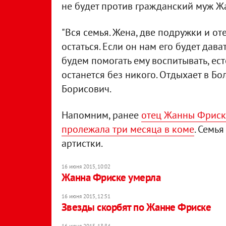
не будет против гражданский муж 
"Вся семья. Жена, две подружки и от
остаться. Если он нам его будет дава
будем помогать ему воспитывать, ест
останется без никого. Отдыхает в Б
Борисович.
Напомним, ранее
отец Жанны Фриске
пролежала три месяца в коме
. Семь
артистки.
16 июня 2015, 10:02
Жанна Фриске умерла
16 июня 2015, 12:51
Звезды скорбят по Жанне Фриске