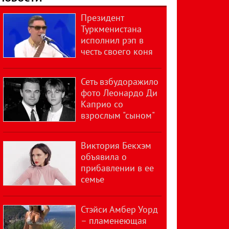
Президент
Туркменистана
исполнил рэп в
честь своего коня
Сеть взбудоражило
фото Леонардо Ди
Каприо со
взрослым "сыном"
Виктория Бекхэм
объявила о
прибавлении в ее
семье
Стэйси Амбер Уорд
– пламенеющая