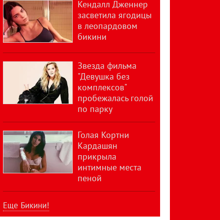
Кендалл Дженнер
засветила ягодицы
в леопардовом
бикини
Звезда фильма
"Девушка без
комплексов"
пробежалась голой
по парку
Голая Кортни
Кардашян
прикрыла
интимные места
пеной
Еще Бикини!