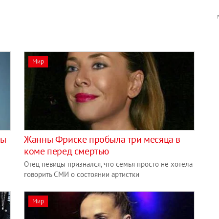
Мир
бы
Жанны Фриске пробыла три месяца в
коме перед смертью
Отец певицы признался, что семья просто не хотела
говорить СМИ о состоянии артистки
Мир