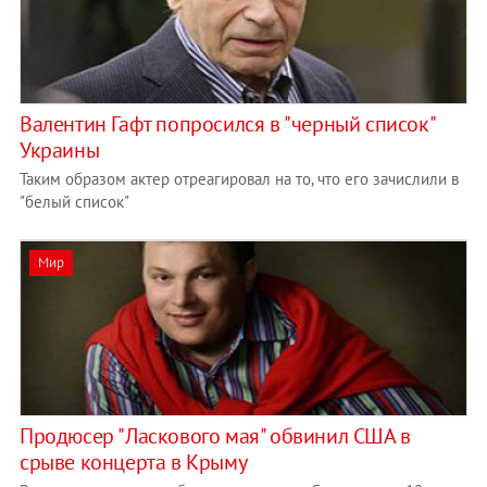
Валентин Гафт попросился в "черный список"
Украины
Таким образом актер отреагировал на то, что его зачислили в
"белый список"
Мир
Продюсер "Ласкового мая" обвинил США в
срыве концерта в Крыму