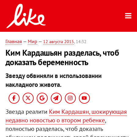
Главная
—
Мир
—
12 августа 2015
, 14:32
Ким Кардашьян разделась, чтоб
доказать беременность
Звезду обвиняли в использовании
накладного живота.
Звезда реалити
Ким Кардашян, шокирующая
недавно новостью о втором ребенке
,
полностью разделась, чтоб доказать