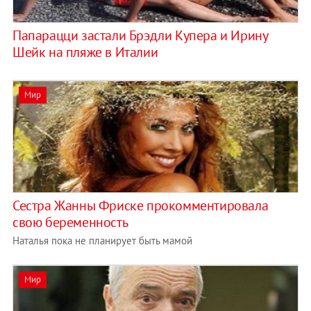
Папарацци застали Брэдли Купера и Ирину
Шейк на пляже в Италии
Мир
Сестра Жанны Фриске прокомментировала
свою беременность
Наталья пока не планирует быть мамой
Мир