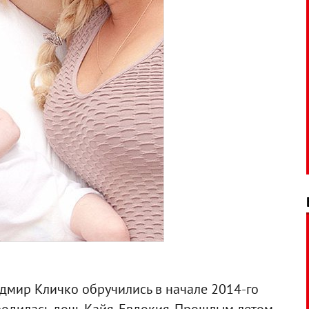
дмир Кличко обручились в начале 2014-го
ы родилась дочь Кайя-Евдокия. Прошлым летом