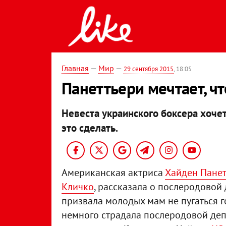
Главная
—
Мир
—
29 сентября 2015
, 18:05
Панеттьери мечтает, ч
Невеста украинского боксера хочет
это сделать.
Американская актриса
Хайден Пане
Кличко
, рассказала о послеродовой 
призвала молодых мам не пугаться г
немного страдала послеродовой депр