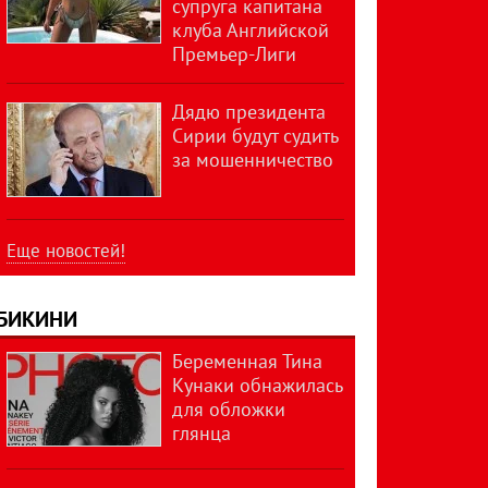
супруга капитана
клуба Английской
Премьер-Лиги
Дядю президента
Сирии будут судить
за мошенничество
Еще новостей!
БИКИНИ
Беременная Тина
Кунаки обнажилась
для обложки
глянца