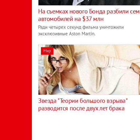
На съемках нового Бонда разбили сем
автомобилей на $37 млн
Ради четырех секунд фильма уничтожили
эксклюзивные Aston Martin.
Мир
Звезда "Теории большого взрыва"
разводится после двух лет брака