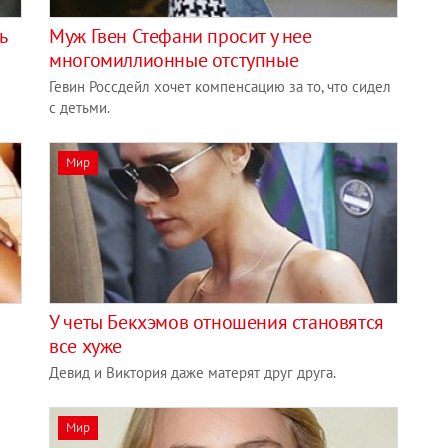
ь
Муж Гвен Стефани просит у нее
многомиллионные отступные
Гевин Россдейл хочет компенсацию за то, что сидел
с детьми.
Мир
У четы Бекхэмов отношения становятся
все хуже
Девид и Виктория даже матерят друг друга.
Мир