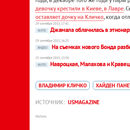
девочку крестили в Киеве, в Лавре
. 
оставляет дочку на Кличко
, когда от
29 сентября 2015, 17:41
Джамала облачилась в этнона
ФОТО
29 сентября 2015, 16:25
На съемках нового Бонда разб
ВИДЕО
25 сентября 2015, 13:58
Навроцкая, Малахова и Кравец
ФОТО
ВЛАДИМИР КЛИЧКО
ХАЙДЕН ПАНЕ
ИСТОЧНИК:
USMAGAZINE
РЕКЛАМА