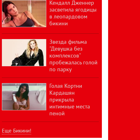
Кендалл Дженнер
засветила ягодицы
в леопардовом
бикини
Звезда фильма
"Девушка без
комплексов"
пробежалась голой
по парку
Голая Кортни
Кардашян
прикрыла
интимные места
пеной
Еще Бикини!