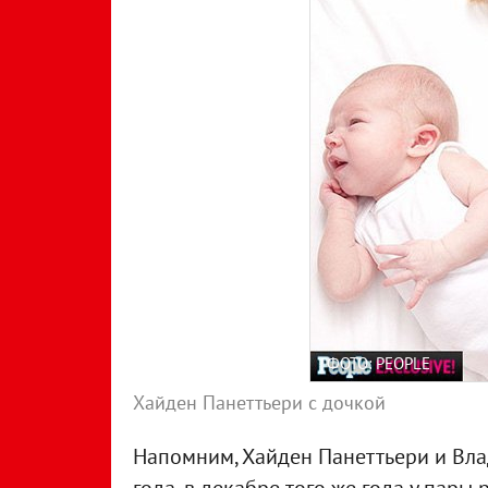
ФОТО: PEOPLE
Хайден Панеттьери с дочкой
Напомним, Хайден Панеттьери и Вла
года, в декабре того же года у пар