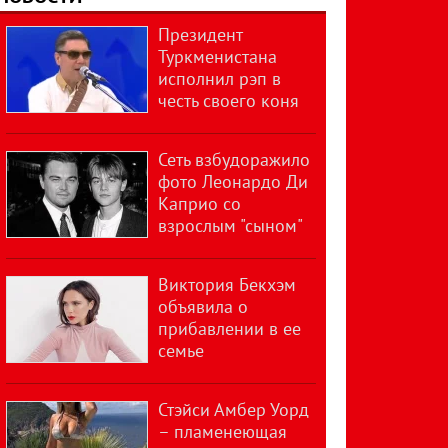
Президент
Туркменистана
исполнил рэп в
честь своего коня
Сеть взбудоражило
фото Леонардо Ди
Каприо со
взрослым "сыном"
Виктория Бекхэм
объявила о
прибавлении в ее
семье
Стэйси Амбер Уорд
– пламенеющая