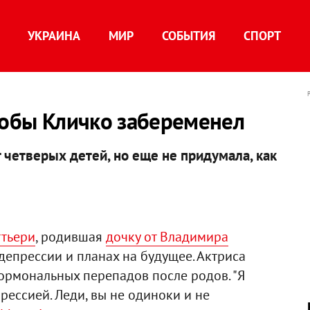
УКРАИНА
МИР
СОБЫТИЯ
СПОРТ
тобы Кличко забеременел
 четверых детей, но еще не придумала, как
ттьери
, родившая
дочку от Владимира
депрессии и планах на будущее. Актриса
ормональных перепадов после родов. "Я
ессией. Леди, вы не одиноки и не