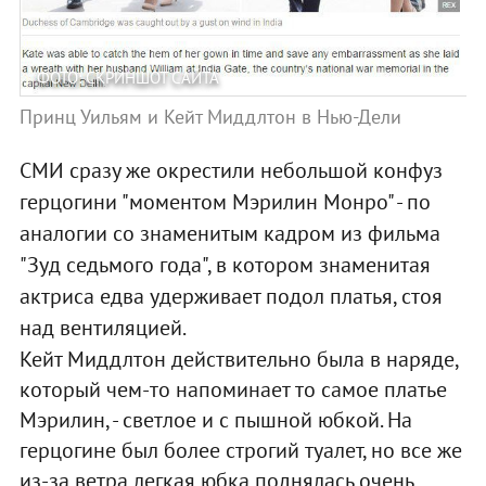
ФОТО: СКРИНШОТ САЙТА
Принц Уильям и Кейт Миддлтон в Нью-Дели
СМИ сразу же окрестили небольшой конфуз
герцогини "моментом Мэрилин Монро" - по
аналогии со знаменитым кадром из фильма
"Зуд седьмого года", в котором знаменитая
актриса едва удерживает подол платья, стоя
над вентиляцией.
Кейт Миддлтон действительно была в наряде,
который чем-то напоминает то самое платье
Мэрилин, - светлое и с пышной юбкой. На
герцогине был более строгий туалет, но все же
из-за ветра легкая юбка поднялась очень