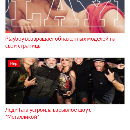
Playboy возвращает обнаженных моделей на
свои страницы
Мир
Леди Гага устроила взрывное шоу с
"Металликой"