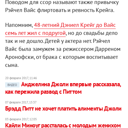
Поводом для ссор называют также привычку
Рэйчел Вайс флиртовать и ревность Крейга.
Напомним,
48-летний Дэниел Крейг до Вайс
семь лет жил с подругой
, но до свадьбы дело
так и не дошло. Детей у актера нет. Рэйчел
Вайс была замужем за режиссером Дарреном
Аронофски, от брака с которым воспитывает
сына.
20 февраля 2017, 11:46
Анджелина Джоли впервые рассказала,
ВИДЕО
как пережила развод с Питтом
07 февраля 2017, 15:37
Брэдд Питт не хочет платить алименты Джоли
03 февраля 2017, 12:05
Кайли Миноуг рассталась с молодым женихом