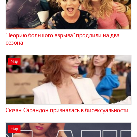
"Теорию большого взрыва" продлили на два
сезона
Мир
Сюзан Сарандон призналась в бисексуальности
Мир