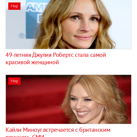
Мир
49-летняя Джулия Робертс стала самой
красивой женщиной
Мир
Кайли Миноуг встречается с британским
принцем - СМИ