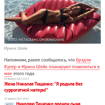
ФОТО: INSTAGRAM.COM/IRINASHAYK
Ирина Шейк
Напомним, ранее сообщалось, что
Брэдли
Купер и Ирина Шейк планируют пожениться в
мае
этого года.
20 апреля 2017, 15:17
Жена Николая Тищенко: "Я родила без
суррогатной матери!"
19 апреля 2017, 10:31
Николаю Тищенко родили сына
ФОТО