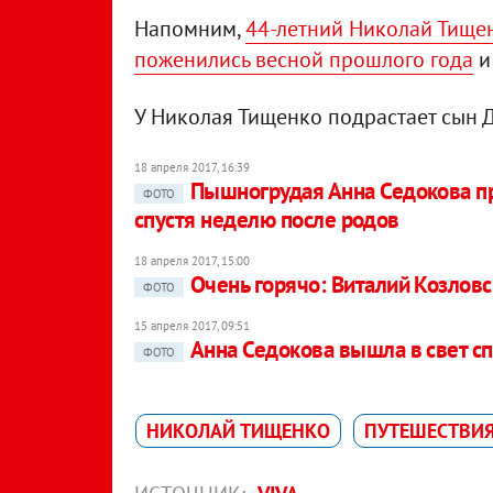
Напомним,
44-летний Николай Тищен
поженились весной прошлого года
и
У Николая Тищенко подрастает сын Д
18 апреля 2017, 16:39
Пышногрудая Анна Седокова п
ФОТО
спустя неделю после родов
18 апреля 2017, 15:00
Очень горячо: Виталий Козлов
ФОТО
15 апреля 2017, 09:51
Анна Седокова вышла в свет сп
ФОТО
НИКОЛАЙ ТИЩЕНКО
ПУТЕШЕСТВИ