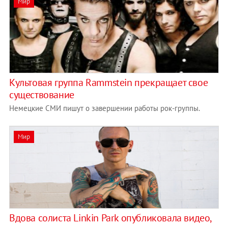
Мир
Культовая группа Rammstein прекращает свое
существование
Немецкие СМИ пишут о завершении работы рок-группы.
Мир
Вдова солиста Linkin Park опубликовала видео,