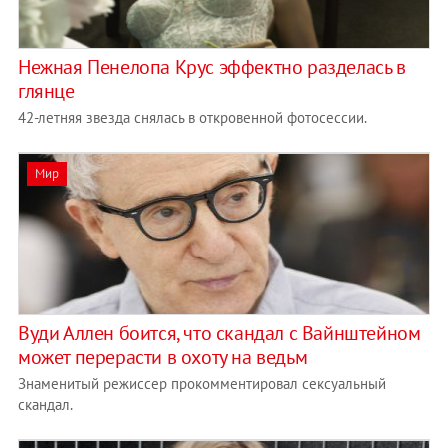
Нежная Пенелопа Крус эффектно разделась в
глянце
42-летняя звезда снялась в откровенной фотосессии.
Мир
Вуди Аллен боится, что скандал с Вайнштейном
может перерасти в охоту на ведьм
Знаменитый режиссер прокомментировал сексуальный
скандал.