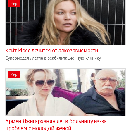
Мир
Кейт Мосс лечится от алкозависмости
Супермодель легла в реабилитационную клинику.
Мир
Армен Джигарханян лег в больницу из-за
проблем с молодой женой