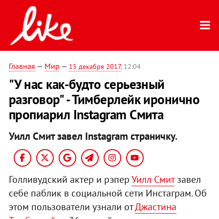
Главная
—
Мир
—
15 декабря 2017
, 12:04
"У нас как-будто серьезный
разговор" - Тимберлейк иронично
пропиарил Instagram Смита
Уилл Смит завел Instagram страничку.
Голливудский актер и рэпер
Уилл Смит
завел
себе паблик в социальной сети Инстаграм. Об
этом пользователи узнали от
Джастина