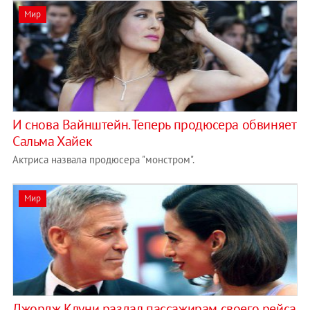
Мир
И снова Вайнштейн. Теперь продюсера обвиняет
Сальма Хайек
Актриса назвала продюсера "монстром".
Мир
Джордж Клуни раздал пассажирам своего рейса