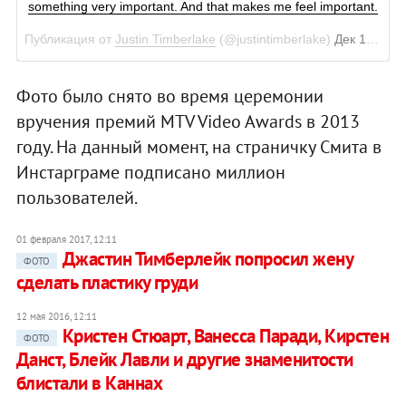
something very important. And that makes me feel important.
Публикация от
Justin Timberlake
(@justintimberlake)
Дек 14 2017 в 4:43 PST
Фото было снято во время церемонии
вручения премий MTV Video Awards в 2013
году. На данный момент, на страничку Смита в
Инстарграме подписано миллион
пользователей.
01 февраля 2017, 12:11
Джастин Тимберлейк попросил жену
ФОТО
сделать пластику груди
12 мая 2016, 12:11
Кристен Стюарт, Ванесса Паради, Кирстен
ФОТО
Данст, Блейк Лавли и другие знаменитости
блистали в Каннах