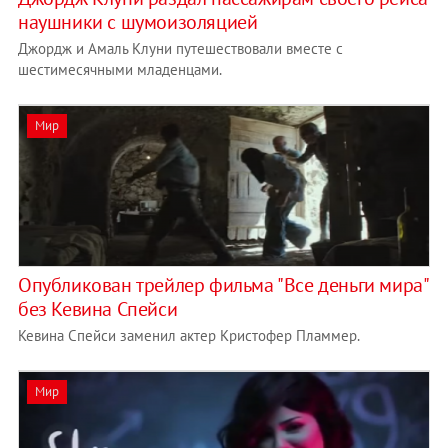
наушники с шумоизоляцией
Джордж и Амаль Клуни путешествовали вместе с
шестимесячными младенцами.
Мир
Опубликован трейлер фильма "Все деньги мира"
без Кевина Спейси
Кевина Спейси заменил актер Кристофер Пламмер.
Мир