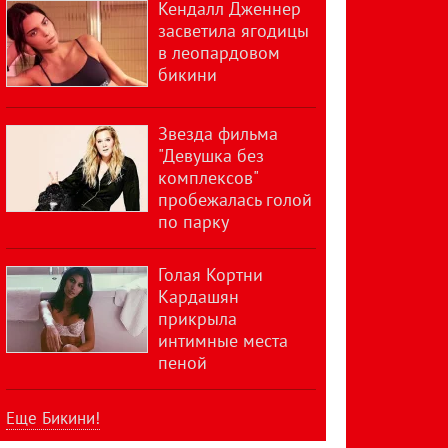
Кендалл Дженнер
засветила ягодицы
в леопардовом
бикини
Звезда фильма
"Девушка без
комплексов"
пробежалась голой
по парку
Голая Кортни
Кардашян
прикрыла
интимные места
пеной
Еще Бикини!