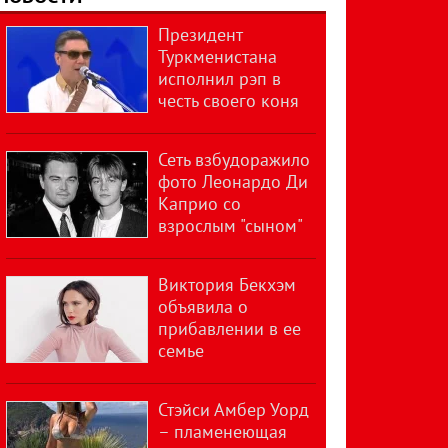
Президент
Туркменистана
исполнил рэп в
честь своего коня
Сеть взбудоражило
фото Леонардо Ди
Каприо со
взрослым "сыном"
Виктория Бекхэм
объявила о
прибавлении в ее
семье
Стэйси Амбер Уорд
– пламенеющая