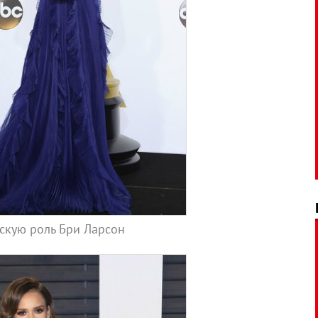
скую роль Бри Ларсон