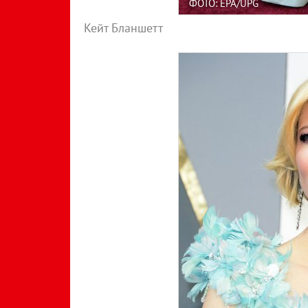
ФОТО: EPA/UPG
Кейт Бланшетт