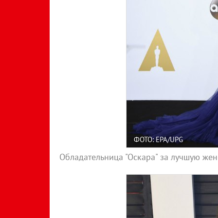
ФОТО: EPA/UPG
Обладательница "Оскара" за лучшую жен