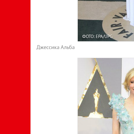
ФОТО: EPA/UPG
Джессика Альба