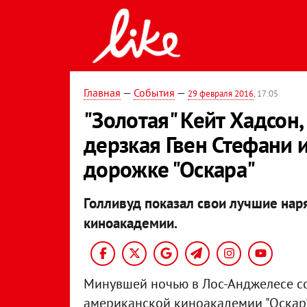
Главная
—
События
—
29 февраля 2016
, 17:05
"Золотая" Кейт Хадсон,
дерзкая Гвен Стефани 
дорожке "Оскара"
Голливуд показал свои лучшие на
киноакадемии.
Минувшей ночью в Лос-Анджелесе со
американской киноакадемии "Оскар"