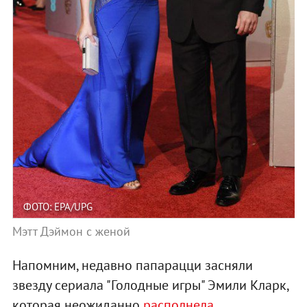
ФОТО: EPA/UPG
Мэтт Дэймон с женой
Напомним, недавно папарацци засняли
звезду сериала "Голодные игры" Эмили Кларк,
которая неожиданно
располнела
.