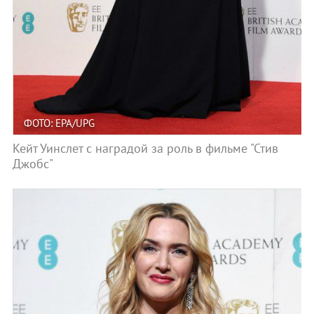
ФОТО: EPA/UPG
Кейт Уинслет с наградой за роль в фильме "Стив
Джобс"