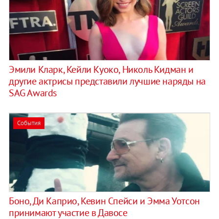
Эмили Кларк, Кейли Куоко, Николь Кидман и
другие актрисы представили лучшие наряды на
SAG Awards
События
Боно, Ди Каприо, Кевин Спейси и Эмма Уотсон
принимают участие в Давосе