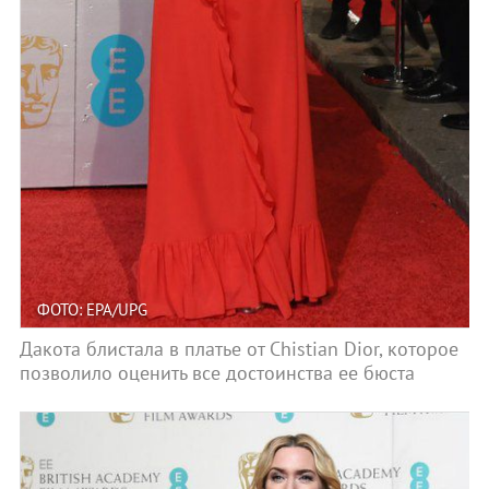
ФОТО: EPA/UPG
Дакота блистала в платье от Chistian Dior, которое
позволило оценить все достоинства ее бюста